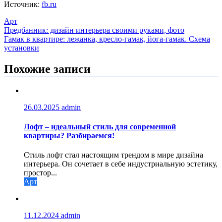
Источник:
fb.ru
Арт
Навигация
Предбанник: дизайн интерьера своими руками, фото
Гамак в квартире: лежанка, кресло-гамак, йога-гамак. Схема
по
установки
записям
Похожие записи
26.03.2025
admin
Лофт – идеальный стиль для современной
квартиры? Разбираемся!
Стиль лофт стал настоящим трендом в мире дизайна
интерьера. Он сочетает в себе индустриальную эстетику,
простор...
Арт
11.12.2024
admin