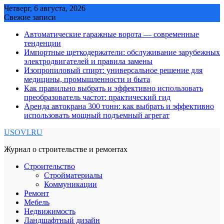
Skip
Четверг, 6 августа, 2026
to
Свежие записи
content
Автоматические гаражные ворота — современные
тенденции
Импортные щеткодержатели: обслуживание зарубежных
электродвигателей и правила замены
Изопропиловый спирт: универсальное решение для
медицины, промышленности и быта
Как правильно выбрать и эффективно использовать
преобразователь частот: практический гид
Аренда автокрана 300 тонн: как выбрать и эффективно
использовать мощный подъемный агрегат
USOVI.RU
Журнал о строительстве и ремонтах
Строительство
Стройматериалы
Коммуникации
Ремонт
Мебель
Недвижимость
Ландшафтный дизайн