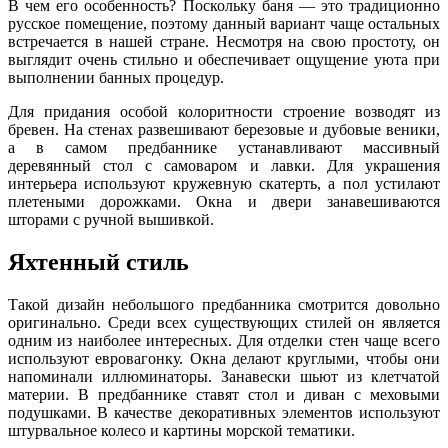
В чем его особенность? Поскольку баня — это традиционно
русское помещение, поэтому данный вариант чаще остальных
встречается в нашей стране. Несмотря на свою простоту, он
выглядит очень стильно и обеспечивает ощущение уюта при
выполнении банных процедур.
Для придания особой колоритности строение возводят из
бревен. На стенах развешивают березовые и дубовые веники,
а в самом предбаннике устанавливают массивный
деревянный стол с самоваром и лавки. Для украшения
интерьера используют кружевную скатерть, а пол устилают
плетеными дорожками. Окна и двери занавешиваются
шторами с ручной вышивкой.
Яхтенный стиль
Такой дизайн небольшого предбанника смотрится довольно
оригинально. Среди всех существующих стилей он является
одним из наиболее интересных. Для отделки стен чаще всего
используют евровагонку. Окна делают круглыми, чтобы они
напоминали иллюминаторы. Занавески шьют из клетчатой
материи. В предбаннике ставят стол и диван с меховыми
подушками. В качестве декоративных элементов используют
штурвальное колесо и картины морской тематики.