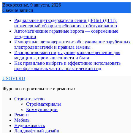
Skip
Воскресенье, 9 августа, 2026
to
Свежие записи
content
Радиальные щеткодержатели серии ДРПк1 (ДГП):
инженерный обзор и требования к обслуживанию
Автоматические гаражные ворота — современные
тенденции
Импортные щеткодержатели: обслуживание зарубежных
электродвигателей и правила замены
Изопропиловый спирт: универсальное решение для
медицины, промышленности и быта
Как правильно выбрать и эффективно использовать
преобразователь частот: практический гид
USOVI.RU
Журнал о строительстве и ремонтах
Строительство
Стройматериалы
Коммуникации
Ремонт
Мебель
Недвижимость
Ландшафтный дизайн