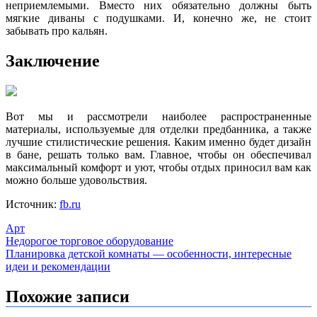
неприемлемыми. Вместо них обязательно должны быть
мягкие диваны с подушками. И, конечно же, не стоит
забывать про кальян.
Заключение
Вот мы и рассмотрели наиболее распространенные
материалы, используемые для отделки предбанника, а также
лучшие стилистические решения. Каким именно будет дизайн
в бане, решать только вам. Главное, чтобы он обеспечивал
максимальный комфорт и уют, чтобы отдых приносил вам как
можно больше удовольствия.
Источник:
fb.ru
Арт
Навигация
Недорогое торговое оборудование
Планировка детской комнаты — особенности, интересные
по
идеи и рекомендации
записям
Похожие записи