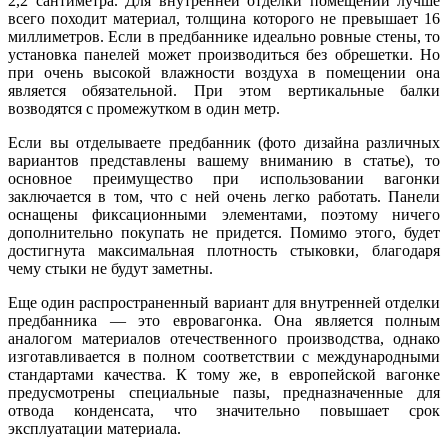
2,2 сантиметра. Для внутренней отделки помещений лучше
всего походит материал, толщина которого не превышает 16
миллиметров. Если в предбаннике идеально ровные стены, то
установка панелей может производиться без обрешетки. Но
при очень высокой влажности воздуха в помещении она
является обязательной. При этом вертикальные балки
возводятся с промежутком в один метр.
Если вы отделываете предбанник (фото дизайна различных
вариантов представлены вашему вниманию в статье), то
основное преимущество при использовании вагонки
заключается в том, что с ней очень легко работать. Панели
оснащены фиксационными элементами, поэтому ничего
дополнительно покупать не придется. Помимо этого, будет
достигнута максимальная плотность стыковки, благодаря
чему стыки не будут заметны.
Еще один распространенный вариант для внутренней отделки
предбанника — это евровагонка. Она является полным
аналогом материалов отечественного производства, однако
изготавливается в полном соответствии с международными
стандартами качества. К тому же, в европейской вагонке
предусмотрены специальные пазы, предназначенные для
отвода конденсата, что значительно повышает срок
эксплуатации материала.