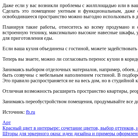
Даже если у вас возникли проблемы с жилплощадью или в ваш
Сделать это помещение уютным и функциональным, даже ес
освободившееся пространство можно выгодно использовать в д
Планируя такие работы, отнеситесь ко всему продумано и 
встроенную технику, максимально высокие навесные шкафы, 
для приготовления еды.
Если ваша кухня объединена с гостиной, можете задействовать
Теперь вы знаете, можно ли согласовать перенос кухни в кори
Занимаясь выбором отделочных материалов, например, обоев, 
быть созвучны с мебельным наполнением гостиной. В подборе
Это правило распространяется не на весь дом, но в студийной 
Отличная возможность расширить пространство квартиры, реорг
Занимаясь переобустройством помещения, продумывайте все до
Источник:
fb.ru
Арт
Навигация
Красный цвет в интерьере: сочетание цветов, выбор оттенков, 
Шторы для эркерного окна: идеи дизайна и примеры оформлен
по