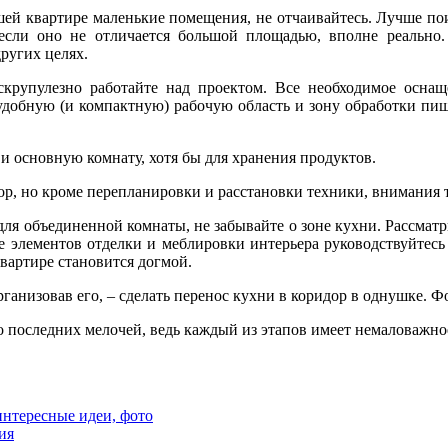
ей квартире маленькие помещения, не отчаивайтесь. Лучше поин
ли оно не отличается большой площадью, вполне реально. 
ругих целях.
скрупулезно работайте над проектом. Все необходимое осна
удобную (и компактную) рабочую область и зону обработки пищ
 и основную комнату, хотя бы для хранения продуктов.
дор, но кроме перепланировки и расстановки техники, внимания 
для объединенной комнаты, не забывайте о зоне кухни. Рассма
 элементов отделки и меблировки интерьера руководствуйтесь
квартире становится догмой.
анизовав его, – сделать перенос кухни в коридор в однушке. Фо
 последних мелочей, ведь каждый из этапов имеет немаловажное
интересные идеи, фото
ия