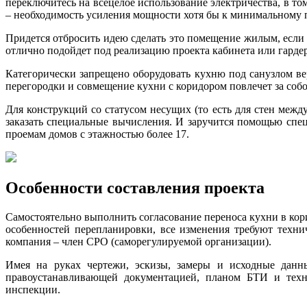
переключитесь на всецелое использование электричества, в то
– необходимость усиления мощности хотя бы к минимальному п
Придется отбросить идею сделать это помещение жилым, если 
отлично подойдет под реализацию проекта кабинета или гардер
Категорически запрещено оборудовать кухню под санузлом ве
перегородки и совмещение кухни с коридором повлечет за собо
Для конструкций со статусом несущих (то есть для стен межд
заказать специальные вычисления. И заручится помощью спец
проемам домов с этажностью более 17.
Особенности составления проекта
Самостоятельно выполнить согласование переноса кухни в кор
особенностей перепланировки, все изменения требуют техни
компания – член СРО (саморегулируемой организации).
Имея на руках чертежи, эскизы, замеры и исходные данны
правоустанавливающей документацией, планом БТИ и техн
инспекции.