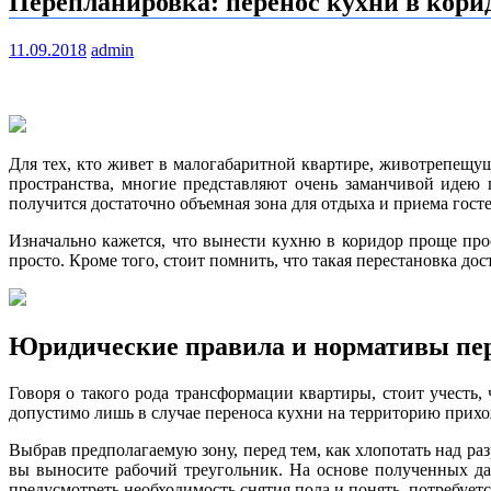
Перепланировка: перенос кухни в кори
11.09.2018
admin
Для тех, кто живет в малогабаритной квартире, животрепещущ
пространства, многие представляют очень заманчивой идею
получится достаточно объемная зона для отдыха и приема госте
Изначально кажется, что вынести кухню в коридор проще прос
просто. Кроме того, стоит помнить, что такая перестановка до
Юридические правила и нормативы пер
Говоря о такого рода трансформации квартиры, стоит учесть
допустимо лишь в случае переноса кухни на территорию прихо
Выбрав предполагаемую зону, перед тем, как хлопотать над раз
вы выносите рабочий треугольник. На основе полученных д
предусмотреть необходимость снятия пола и понять, потребуетс