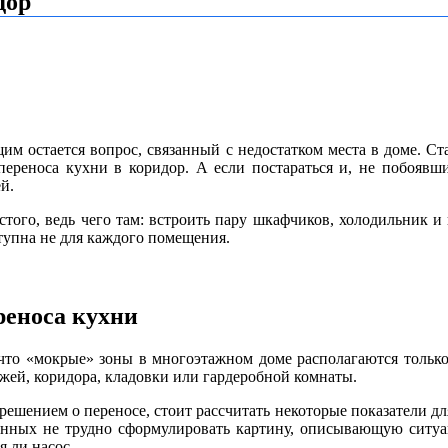
дор
им остается вопрос, связанный с недостатком места в доме. С
 переноса кухни в коридор. А если
постараться и, не побоявш
й.
того, ведь чего там: встроить пару шкафчиков, холодильник и п
ступна не для каждого помещения.
еноса кухни
, что «мокрые» зоны в многоэтажном доме располагаются тольк
жей, коридора, кладовки или гардеробной комнаты.
решением о переносе, стоит рассчитать некоторые показатели для
анных не трудно сформулировать картину, описывающую ситуа
я ли насос.