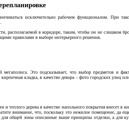
ерепланировке
ничиваться исключительно рабочим функционалом. При так
.
сти, располагаемой в коридоре, таким, чтобы он не слишком бр
ющими правилами в выборе интерьерного решения.
й мегаполиса. Это подсказывает, что выбор предметов и факт
и кирпичная кладка, в качестве декора – фото городских улиц и
ен и теплого дерева в качестве напольного покрытия внесет в и
ратите внимание, что, поскольку это нежилое помещение, да ещ
ь для общей зоны описанные выше принципы отделки, а для ку