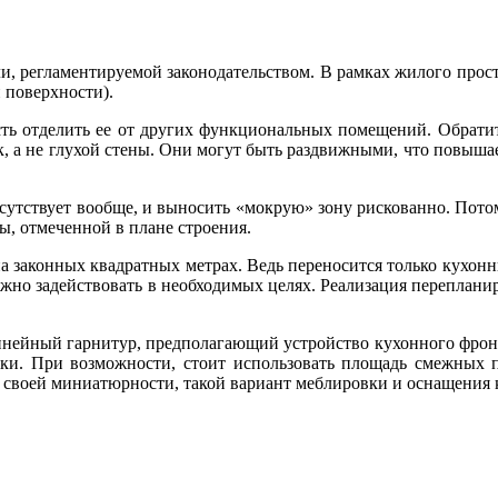
ли, регламентируемой законодательством. В рамках жилого прос
 поверхности).
ть отделить ее от других функциональных помещений. Обратит
, а не глухой стены. Они могут быть раздвижными, что повыша
 отсутствует вообще, и выносить «мокрую» зону рискованно. П
ы, отмеченной в плане строения.
 на законных квадратных метрах. Ведь переносится только кухо
жно задействовать в необходимых целях. Реализация перепланир
ейный гарнитур, предполагающий устройство кухонного фронта 
ки. При возможности, стоит использовать площадь смежных 
 своей миниатюрности, такой вариант меблировки и оснащения 