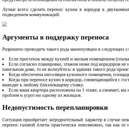
Лучше всего сделать перенос кухни в коридор в двухкомнат
подведением коммуникаций.
Аргументы в поддержку переноса
Разрешено проводить такого рода манипуляции в следующих сл
Если простенок между кухней и жилым помещением (спальн
Если согласно планировке, этажом ниже под коридором не н
панельном доме, то не волнуйтесь: в зданиях такого рода прое
Когда обеспечена инсоляция кухонного помещения, площадь 
Когда при переносе кухни в коридор, совмещающийся с гос
выводят к любому близлежащему стояку.
Если ваша квартира расположена на 1 этаже, а означает, в
проблем и угроз ни одному из жильцов.
Недопустимость перепланировки
Ситуация приобретает затруднительный характер в случае не
перенос газовой плиты практически невозможно, так как ее н