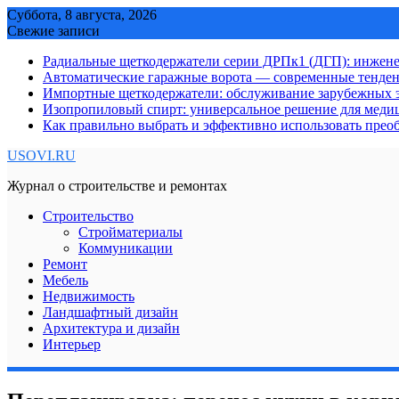
Skip
Суббота, 8 августа, 2026
to
Свежие записи
content
Радиальные щеткодержатели серии ДРПк1 (ДГП): инжене
Автоматические гаражные ворота — современные тенде
Импортные щеткодержатели: обслуживание зарубежных э
Изопропиловый спирт: универсальное решение для мед
Как правильно выбрать и эффективно использовать преоб
USOVI.RU
Журнал о строительстве и ремонтах
Строительство
Стройматериалы
Коммуникации
Ремонт
Мебель
Недвижимость
Ландшафтный дизайн
Архитектура и дизайн
Интерьер