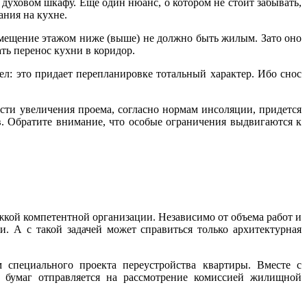
 духовом шкафу. Еще один нюанс, о котором не стоит забывать,
ания на кухне.
помещение этажом ниже (выше) не должно быть жилым. Зато оно
ть перенос кухни в коридор.
л: это придает перепланировке тотальный характер. Ибо снос
ости увеличения проема, согласно нормам инсоляции, придется
в. Обратите внимание, что особые ограничения выдвигаются к
жкой компетентной организации. Независимо от объема работ и
. А с такой задачей может справиться только архитектурная
 специального проекта переустройства квартиры. Вместе с
 бумаг отправляется на рассмотрение комиссией жилищной