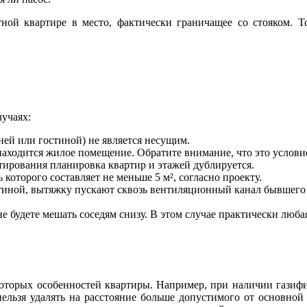
ной квартире в место, фактически граничащее со стояком. Т
учаях:
ей или гостиной) не является несущим.
аходится жилое помещение. Обратите внимание, что это условие
ктирования планировка квартир и этажей дублируется.
которого составляет не меньше 5 м², согласно проекту.
тиной, вытяжку пускают сквозь вентиляционный канал бывшего 
ы не будете мешать соседям снизу. В этом случае практически л
которых особенностей квартиры. Например, при наличии газифи
ельзя удалять на расстояние больше допустимого от основной 