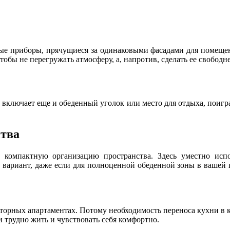
ые приборы, прячущиеся за одинаковыми фасадами для помеще
бы не перегружать атмосферу, а, напротив, сделать ее свободне
 включает еще и обеденный уголок или место для отдыха, поиг
ства
компактную организацию пространства. Здесь уместно испол
вариант, даже если для полноценной обеденной зоны в вашей ква
сторных апартаментах. Потому необходимость переноса кухни в к
трудно жить и чувствовать себя комфортно.