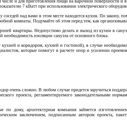
м числе и для приготовления пищи на варочной поверхности и в
оказателю 7 кВатт при использовании электрического оборудов
у соседей над вами в этом месте находится кухня. По закону, 
обной комнаты. Подумайте об этом перед тем, как организовыва
рхней квартиры. Недопустимо делать и выход из кухни в санузе
й необходимость изоляции санузла от основного блока.
у кухней и коридором, кухней и гостиной), в случае необходим
иалистов, которые помогут в расчете опор и усилении проемо
идор очень сложно. В любом случае придется заручиться поддер
ческого проекта, регламентируемого законодательными нормами
е по дому, архитектурная компания займется изготовлением
ическим заключением, подписанным автором проекта, пакет