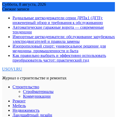
Skip
Суббота, 8 августа, 2026
to
Свежие записи
content
Радиальные щеткодержатели серии ДРПк1 (ДГП):
инженерный обзор и требования к обслуживанию
Автоматические гаражные ворота — современные
тенденции
Импортные щеткодержатели: обслуживание зарубежных
электродвигателей и правила замены
Изопропиловый спирт: универсальное решение для
медицины, промышленности и быта
Как правильно выбрать и эффективно использовать
преобразователь частот: практический гид
USOVI.RU
Журнал о строительстве и ремонтах
Строительство
Стройматериалы
Коммуникации
Ремонт
Мебель
Недвижимость
Ландшафтный дизайн