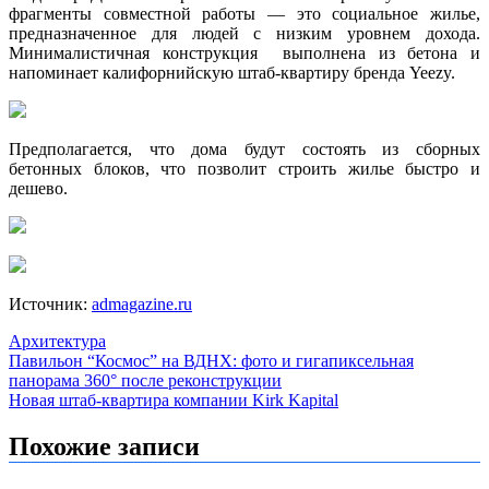
фрагменты совместной работы — это социальное жилье,
предназначенное для людей с низким уровнем дохода.
Минималистичная конструкция выполнена из бетона и
напоминает калифорнийскую штаб-квартиру бренда Yeezy.
Предполагается, что дома будут состоять из сборных
бетонных блоков, что позволит строить жилье быстро и
дешево.
Источник:
admagazine.ru
Архитектура
Навигация
Павильон “Космос” на ВДНХ: фото и гигапиксельная
панорама 360° после реконструкции
по
Новая штаб-квартира компании Kirk Kapital
записям
Похожие записи