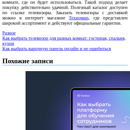
комнате, где он будет использоваться. Такой подход делает
покупку действительно удачной. Полезный каталог доступен
по ссылке телевизоры. Заказать телевизоры с доставкой
можно в интернет магазине
Техномир
, где представлен
широкий ассортимент и действуют официальные гарантии.
Разное
Навигация
Как выбрать телевизор для разных комнат: гостиная, спальня,
кухня
по
Как выбрать варочную панель онлайн и не ошибиться
записям
Похожие записи