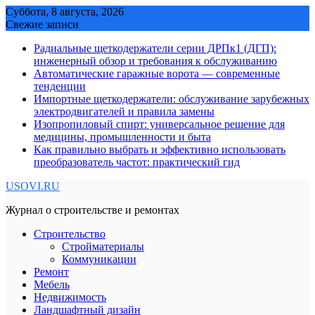
Skip
Суббота, 8 августа, 2026
to
Свежие записи
content
Радиальные щеткодержатели серии ДРПк1 (ДГП):
инженерный обзор и требования к обслуживанию
Автоматические гаражные ворота — современные
тенденции
Импортные щеткодержатели: обслуживание зарубежных
электродвигателей и правила замены
Изопропиловый спирт: универсальное решение для
медицины, промышленности и быта
Как правильно выбрать и эффективно использовать
преобразователь частот: практический гид
USOVI.RU
Журнал о строительстве и ремонтах
Строительство
Стройматериалы
Коммуникации
Ремонт
Мебель
Недвижимость
Ландшафтный дизайн