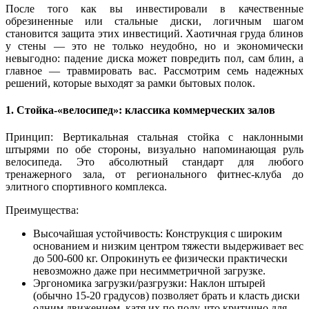
После того как вы инвестировали в качественные
обрезиненные или стальные диски, логичным шагом
становится защита этих инвестиций. Хаотичная груда блинов
у стены — это не только неудобно, но и экономически
невыгодно: падение диска может повредить пол, сам блин, а
главное — травмировать вас. Рассмотрим семь надежных
решений, которые выходят за рамки бытовых полок.
1. Стойка-«велосипед»: классика коммерческих залов
Принцип: Вертикальная стальная стойка с наклонными
штырями по обе стороны, визуально напоминающая руль
велосипеда. Это абсолютный стандарт для любого
тренажерного зала, от регионального фитнес-клуба до
элитного спортивного комплекса.
Преимущества:
Высочайшая устойчивость: Конструкция с широким
основанием и низким центром тяжести выдерживает вес
до 500-600 кг. Опрокинуть ее физически практически
невозможно даже при несимметричной загрузке.
Эргономика загрузки/разгрузки: Наклон штырей
(обычно 15-20 градусов) позволяет брать и класть диски
одним движением, катя их по полу, что критично для