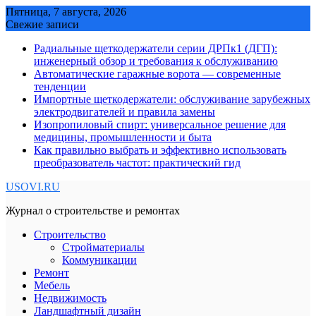
Skip
Пятница, 7 августа, 2026
to
Свежие записи
content
Радиальные щеткодержатели серии ДРПк1 (ДГП):
инженерный обзор и требования к обслуживанию
Автоматические гаражные ворота — современные
тенденции
Импортные щеткодержатели: обслуживание зарубежных
электродвигателей и правила замены
Изопропиловый спирт: универсальное решение для
медицины, промышленности и быта
Как правильно выбрать и эффективно использовать
преобразователь частот: практический гид
USOVI.RU
Журнал о строительстве и ремонтах
Строительство
Стройматериалы
Коммуникации
Ремонт
Мебель
Недвижимость
Ландшафтный дизайн