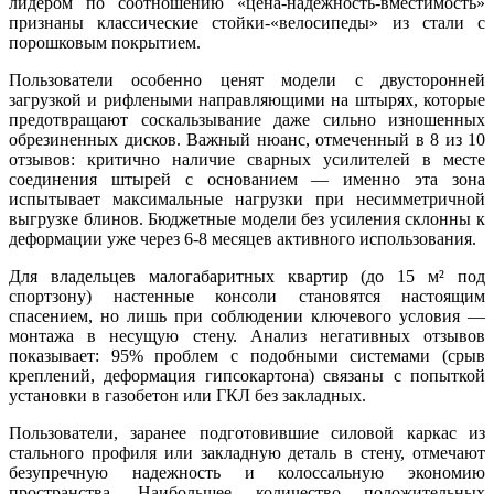
лидером по соотношению «цена-надежность-вместимость»
признаны классические стойки-«велосипеды» из стали с
порошковым покрытием.
Пользователи особенно ценят модели с двусторонней
загрузкой и рифлеными направляющими на штырях, которые
предотвращают соскальзывание даже сильно изношенных
обрезиненных дисков. Важный нюанс, отмеченный в 8 из 10
отзывов: критично наличие сварных усилителей в месте
соединения штырей с основанием — именно эта зона
испытывает максимальные нагрузки при несимметричной
выгрузке блинов. Бюджетные модели без усиления склонны к
деформации уже через 6-8 месяцев активного использования.
Для владельцев малогабаритных квартир (до 15 м² под
спортзону) настенные консоли становятся настоящим
спасением, но лишь при соблюдении ключевого условия —
монтажа в несущую стену. Анализ негативных отзывов
показывает: 95% проблем с подобными системами (срыв
креплений, деформация гипсокартона) связаны с попыткой
установки в газобетон или ГКЛ без закладных.
Пользователи, заранее подготовившие силовой каркас из
стального профиля или закладную деталь в стену, отмечают
безупречную надежность и колоссальную экономию
пространства. Наибольшее количество положительных