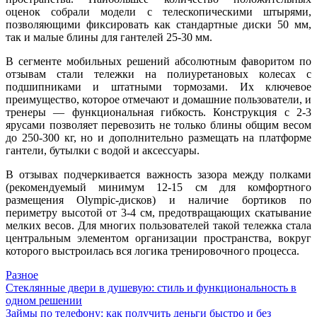
оценок собрали модели с телескопическими штырями,
позволяющими фиксировать как стандартные диски 50 мм,
так и малые блины для гантелей 25-30 мм.
В сегменте мобильных решений абсолютным фаворитом по
отзывам стали тележки на полиуретановых колесах с
подшипниками и штатными тормозами. Их ключевое
преимущество, которое отмечают и домашние пользователи, и
тренеры — функциональная гибкость. Конструкция с 2-3
ярусами позволяет перевозить не только блины общим весом
до 250-300 кг, но и дополнительно размещать на платформе
гантели, бутылки с водой и аксессуары.
В отзывах подчеркивается важность зазора между полками
(рекомендуемый минимум 12-15 см для комфортного
размещения Olympic-дисков) и наличие бортиков по
периметру высотой от 3-4 см, предотвращающих скатывание
мелких весов. Для многих пользователей такой тележка стала
центральным элементом организации пространства, вокруг
которого выстроилась вся логика тренировочного процесса.
Разное
Навигация
Стеклянные двери в душевую: стиль и функциональность в
одном решении
по
Займы по телефону: как получить деньги быстро и без