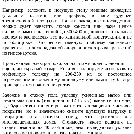
Например, заложить в несущую стену мощные закладные
(стальные пластины или профиль) в зоне будущей
тренировочной площадки. На эти закладные впоследствии
можно будет навесить любые консоли или даже целые
силовые рамы с нагрузкой до 300-400 кг, полностью скрывая
крепеж и распределяя вес по капитальной конструкции, а не
по облицовке. Это решает главную проблему настенного
хранения — поиск надежной опоры и риск отрыва креплений
из гипсокартона.
Продуманная электропроводка на этаже зоны хранения —
еще один скрытый козырь. Если вы планируете использовать
мобильную тележку на 200-250 кг, ее постоянное
перемещение по обычному линолеуму или ламинату быстро
приведет к истиранию покрытия.
Заложив в стяжку пола укладку усиленных матов или
резиновых плиток (толщиной от 12-15 мм) именно в той зоне,
где будет стоять инвентарь, вы не только защитите чистовое
покрытие, но и значительно снизите шумовую нагрузку и
вибрацию для соседей снизу, что критично для
многоквартирных домов. Стоимость такого решения на
стадии ремонта на 40-50% ниже, чем последующая укладка
готового резинового покрытия поверх ламината.