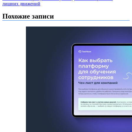
записям
лишних движений
Похожие записи