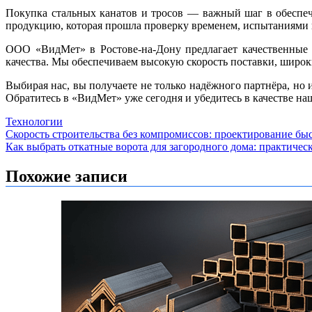
Покупка стальных канатов и тросов — важный шаг в обеспеч
продукцию, которая прошла проверку временем, испытаниями и
ООО «ВидМет» в Ростове-на-Дону предлагает качественные 
качества. Мы обеспечиваем высокую скорость поставки, широ
Выбирая нас, вы получаете не только надёжного партнёра, но
Обратитесь в «ВидМет» уже сегодня и убедитесь в качестве на
Технологии
Навигация
Скорость строительства без компромиссов: проектирование бы
Как выбрать откатные ворота для загородного дома: практичес
по
записям
Похожие записи