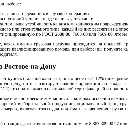
ри выборе:
ого зависит надежность в грузовых операциях.
 и условий установки, где используется канат.
ра, тем выше устойчивость каната к механическим повреждениям
жного или строительного типа: каждый из них рассчитан на опр
ифицированную по ГОСТ 2688-80, 7668-80 или 7669-80, чтобы и
, какая именно грузовая нагрузка приходится на стальной тр
оказать квалифицированную помощь при выборе: вы получите ка
водителя.
 Ростове-на-Дону
т купить стальной канат и трос по цене на 7–12% ниже рыноч
одную цену, но и гарантирует наличие продукции на складе в 
ГОСТ, что подтверждено официальной сертификацией и полность
ые и логистические компании, для которых особенно важны ста
ирокий выбор стальной продукции: оцинкованный трос, грузов
оразмеров, включая тросы для подъёма и закрепления грузов
 позиции, достаточно позвонить по номеру 8 863 309 00 57 или