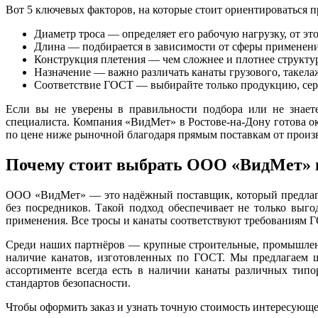
Вот 5 ключевых факторов, на которые стоит ориентироваться п
Диаметр троса — определяет его рабочую нагрузку, от эт
Длина — подбирается в зависимости от сферы применения
Конструкция плетения — чем сложнее и плотнее структу
Назначение — важно различать канаты грузового, такела
Соответствие ГОСТ — выбирайте только продукцию, серт
Если вы не уверены в правильности подбора или не знаете
специалиста. Компания «ВидМет» в Ростове-на-Дону готова 
по цене ниже рыночной благодаря прямым поставкам от произ
Почему стоит выбрать ООО «ВидМет» в
ООО «ВидМет» — это надёжный поставщик, который предлагае
без посредников. Такой подход обеспечивает не только выг
применения. Все тросы и канаты соответствуют требованиям 
Среди наших партнёров — крупные строительные, промышленн
наличие канатов, изготовленных по ГОСТ. Мы предлагаем ш
ассортименте всегда есть в наличии канаты различных тип
стандартов безопасности.
Чтобы оформить заказ и узнать точную стоимость интересующей