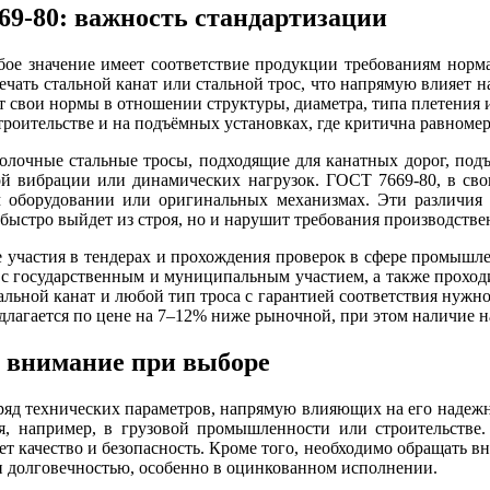
69-80: важность стандартизации
обое значение имеет соответствие продукции требованиям но
чать стальной канат или стальной трос, что напрямую влияет на
т свои нормы в отношении структуры, диаметра, типа плетения
троительстве и на подъёмных установках, где критична равноме
лочные стальные тросы, подходящие для канатных дорог, под
ой вибрации или динамических нагрузок. ГОСТ 7669-80, в сво
ом оборудовании или оригинальных механизмах. Эти различи
быстро выйдет из строя, но и нарушит требования производстве
 участия в тендерах и прохождения проверок в сфере промышлен
 с государственным и муниципальным участием, а также проход
ьной канат и любой тип троса с гарантией соответствия нужн
длагается по цене на 7–12% ниже рыночной, при этом наличие н
ь внимание при выборе
 ряд технических параметров, напрямую влияющих на его надежно
я, например, в грузовой промышленности или строительстве
т качество и безопасность. Кроме того, необходимо обращать вн
и долговечностью, особенно в оцинкованном исполнении.