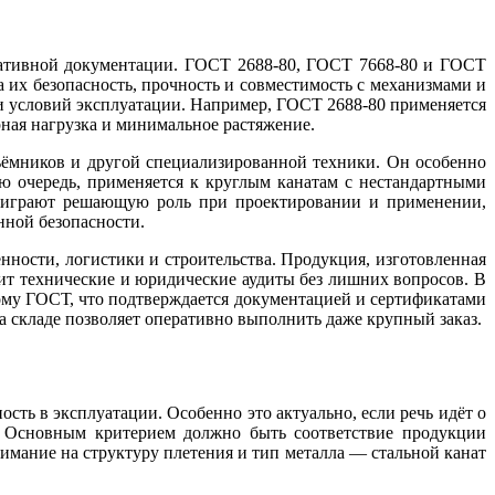
рмативной документации. ГОСТ 2688-80, ГОСТ 7668-80 и ГОСТ
 их безопасность, прочность и совместимость с механизмами и
 и условий эксплуатации. Например, ГОСТ 2688-80 применяется
рная нагрузка и минимальное растяжение.
ъёмников и другой специализированной техники. Он особенно
ю очередь, применяется к круглым канатам с нестандартными
я играют решающую роль при проектировании и применении,
нной безопасности.
ности, логистики и строительства. Продукция, изготовленная
ит технические и юридические аудиты без лишних вопросов. В
ому ГОСТ, что подтверждается документацией и сертификатами
а складе позволяет оперативно выполнить даже крупный заказ.
сть в эксплуатации. Особенно это актуально, если речь идёт о
. Основным критерием должно быть соответствие продукции
имание на структуру плетения и тип металла — стальной канат