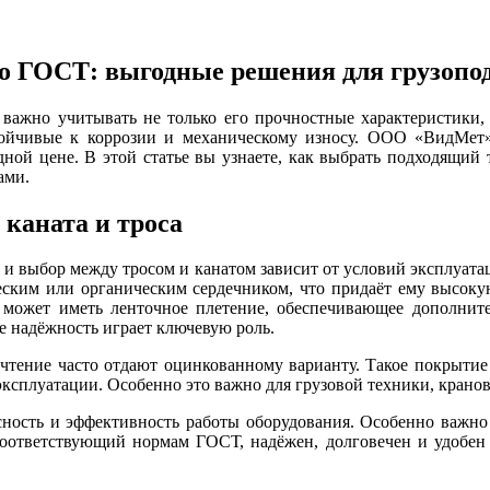
по ГОСТ: выгодные решения для грузопо
, важно учитывать не только его прочностные характеристики,
тойчивые к коррозии и механическому износу. ООО «ВидМет»
ной цене. В этой статье вы узнаете, как выбрать подходящий т
ами.
 каната и троса
и выбор между тросом и канатом зависит от условий эксплуата
ским или органическим сердечником, что придаёт ему высокую 
 может иметь ленточное плетение, обеспечивающее дополнит
де надёжность играет ключевую роль.
очтение часто отдают оцинкованному варианту. Такое покрытие
эксплуатации. Особенно это важно для грузовой техники, крано
сность и эффективность работы оборудования. Особенно важно
соответствующий нормам ГОСТ, надёжен, долговечен и удобен 