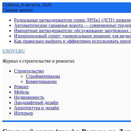
Skip
Суббота, 8 августа, 2026
to
Свежие записи
content
Радиальные щеткодержатели серии ДРПк1 (ДГП): инжене
Автоматические гаражные ворота — современные тенде
Импортные щеткодержатели: обслуживание зарубежных э
Изопропиловый спирт: универсальное решение для мед
Как правильно выбрать и эффективно использовать преоб
USOVI.RU
Журнал о строительстве и ремонтах
Строительство
Стройматериалы
Коммуникации
Ремонт
Мебель
Недвижимость
Ландшафтный дизайн
Архитектура и дизайн
Интерьер