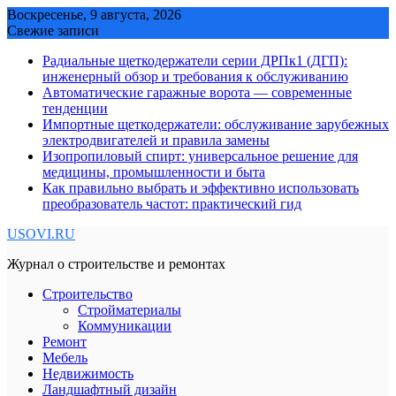
Skip
Воскресенье, 9 августа, 2026
to
Свежие записи
content
Радиальные щеткодержатели серии ДРПк1 (ДГП):
инженерный обзор и требования к обслуживанию
Автоматические гаражные ворота — современные
тенденции
Импортные щеткодержатели: обслуживание зарубежных
электродвигателей и правила замены
Изопропиловый спирт: универсальное решение для
медицины, промышленности и быта
Как правильно выбрать и эффективно использовать
преобразователь частот: практический гид
USOVI.RU
Журнал о строительстве и ремонтах
Строительство
Стройматериалы
Коммуникации
Ремонт
Мебель
Недвижимость
Ландшафтный дизайн