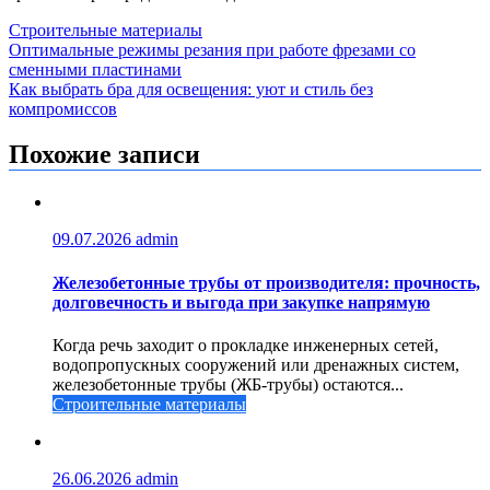
Строительные материалы
Навигация
Оптимальные режимы резания при работе фрезами со
сменными пластинами
по
Как выбрать бра для освещения: уют и стиль без
записям
компромиссов
Похожие записи
09.07.2026
admin
Железобетонные трубы от производителя: прочность,
долговечность и выгода при закупке напрямую
Когда речь заходит о прокладке инженерных сетей,
водопропускных сооружений или дренажных систем,
железобетонные трубы (ЖБ-трубы) остаются...
Строительные материалы
26.06.2026
admin