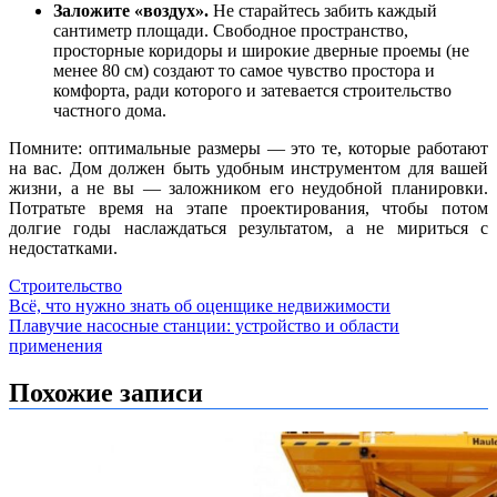
Заложите «воздух».
Не старайтесь забить каждый
сантиметр площади. Свободное пространство,
просторные коридоры и широкие дверные проемы (не
менее 80 см) создают то самое чувство простора и
комфорта, ради которого и затевается строительство
частного дома.
Помните: оптимальные размеры — это те, которые работают
на вас. Дом должен быть удобным инструментом для вашей
жизни, а не вы — заложником его неудобной планировки.
Потратьте время на этапе проектирования, чтобы потом
долгие годы наслаждаться результатом, а не мириться с
недостатками.
Строительство
Навигация
Всё, что нужно знать об оценщике недвижимости
Плавучие насосные станции: устройство и области
по
применения
записям
Похожие записи