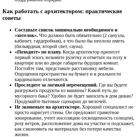
Как работать с архитектором: практические
советы
Составьте список минимально необходимого и
«хотелок».
Что должно быть обязательно (2 санузла,
кабинет, гардеробная), а что было бы неплохо иметь
(бильярдная, второй свет, сауна).
«Походите» по плану.
Когда архитектор принесет
первый эскиз, возьмите рулетку и отметьте на полу в
квартире или во дворе габариты будущих комнат.
Постойте там, представьте расстановку мебели.
Ощущения пространства на бумаге и в реальности
кардинально отличаются.
Проследите за логикой перемещений.
Где вы будете
разгружать продукты из машины? Какой путь до
мусорного бака? Удобно ли будет заносить в дом диван?
Продумайте бытовые сценарии до мелочей.
Не экономьте на архитекторе.
Хороший специалист не
просто нарисует стены. Он предложит грамотное
зонирование, учтет инсоляцию (освещенность солнцем),
розу ветров, расположение дома на участке и подскажет,
как сэкономить на материалах без потери качества
жизни.