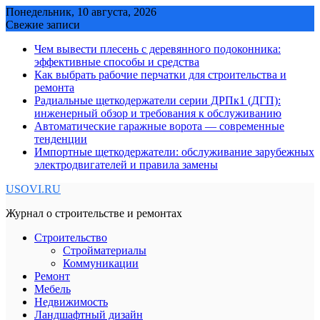
Skip
Понедельник, 10 августа, 2026
to
Свежие записи
content
Чем вывести плесень с деревянного подоконника:
эффективные способы и средства
Как выбрать рабочие перчатки для строительства и
ремонта
Радиальные щеткодержатели серии ДРПк1 (ДГП):
инженерный обзор и требования к обслуживанию
Автоматические гаражные ворота — современные
тенденции
Импортные щеткодержатели: обслуживание зарубежных
электродвигателей и правила замены
USOVI.RU
Журнал о строительстве и ремонтах
Строительство
Стройматериалы
Коммуникации
Ремонт
Мебель
Недвижимость
Ландшафтный дизайн