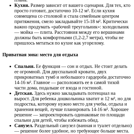
Кухня.
Размер зависит от вашего сценария. Для тех, кто
просто готовит, достаточно 10-12 м². Если кухня
совмещена со столовой и стала семейным центром
притяжения, смело закладывайте 15-18 м². Критически
важно продумать «рабочий треугольник»: холодильник
— мойка — плита. Расстояния между его вершинами
должны быть комфортными (1,2-2,7 метра), чтобы не
пришлось метаться по кухне как угорелому.
Приватная зона: место для отдыха
Спальня.
Ее функция — сон и отдых. Не стоит делать
ее огромной. Для двуспальной кровати, двух
прикроватных тумб и небольшого гардероба достаточно
14-16 м². Главное — расположить ее в самой тихой
части дома, подальше от входа и гостиной.
Детская.
Здесь нужно закладывать потенциал на
вырост. Для ребенка дошкольника хватит и 12 м², но для
подростка, которому нужно место для учебы, отдыха и
хранения вещей, лучше планировать 14-16 м². Хорошее
решение — запроектировать одинаковые по площади
спальни для детей, чтобы избежать обид.
Санузел.
Раздельный санузел (ванная и туалет отдельно)
— решение более удобное, но требующее больше места.