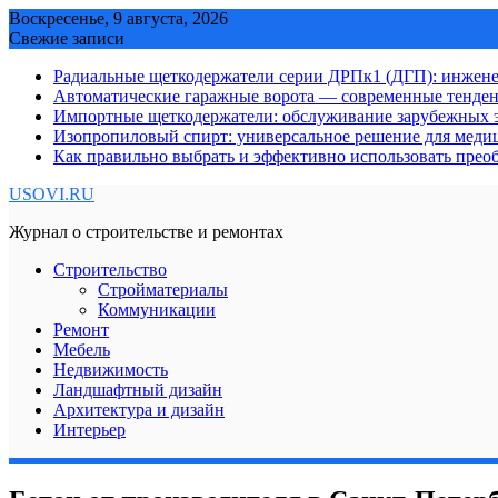
Skip
Воскресенье, 9 августа, 2026
to
Свежие записи
content
Радиальные щеткодержатели серии ДРПк1 (ДГП): инжене
Автоматические гаражные ворота — современные тенде
Импортные щеткодержатели: обслуживание зарубежных э
Изопропиловый спирт: универсальное решение для мед
Как правильно выбрать и эффективно использовать преоб
USOVI.RU
Журнал о строительстве и ремонтах
Строительство
Стройматериалы
Коммуникации
Ремонт
Мебель
Недвижимость
Ландшафтный дизайн
Архитектура и дизайн
Интерьер