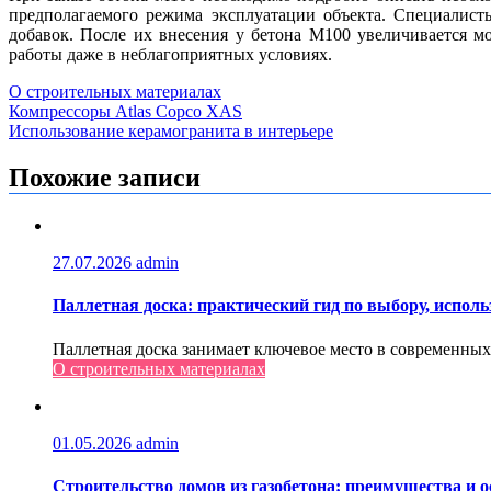
предполагаемого режима эксплуатации объекта. Специалист
добавок. После их внесения у бетона М100 увеличивается м
работы даже в неблагоприятных условиях.
О строительных материалах
Навигация
Компрессоры Atlas Copco XAS
Использование керамогранита в интерьере
по
записям
Похожие записи
27.07.2026
admin
Паллетная доска: практический гид по выбору, испол
Паллетная доска занимает ключевое место в современных
О строительных материалах
01.05.2026
admin
Строительство домов из газобетона: преимущества и о