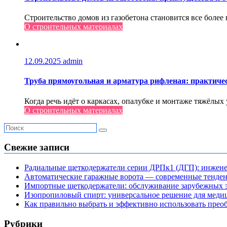
Строительство домов из газобетона становится все боле
О строительных материалах
12.09.2025
admin
Труба прямоугольная и арматура рифленая: практиче
Когда речь идёт о каркасах, опалубке и монтаже тяжёлых
О строительных материалах
Свежие записи
Радиальные щеткодержатели серии ДРПк1 (ДГП): инжене
Автоматические гаражные ворота — современные тенде
Импортные щеткодержатели: обслуживание зарубежных э
Изопропиловый спирт: универсальное решение для мед
Как правильно выбрать и эффективно использовать преоб
Рубрики