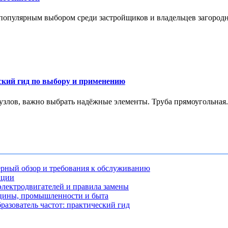
е популярным выбором среди застройщиков и владельцев загородн
ский гид по выбору и применению
 узлов, важно выбрать надёжные элементы. Труба прямоугольная.
рный обзор и требования к обслуживанию
нции
лектродвигателей и правила замены
ицины, промышленности и быта
разователь частот: практический гид