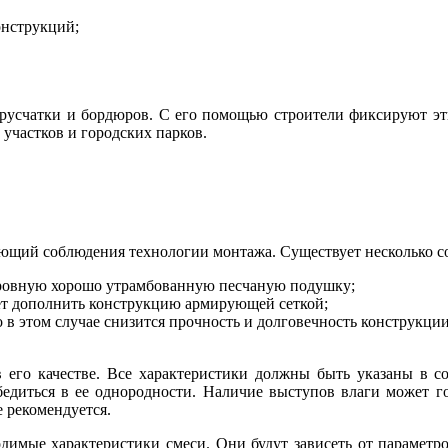
онструкций;
брусчатки и бордюров. С его помощью строители фиксируют э
участков и городских парков.
ющий соблюдения технологии монтажа. Существует несколько со
 ровную хорошо утрамбованную песчаную подушку;
ет дополнить конструкцию армирующей сеткой;
о в этом случае снизится прочность и долговечность конструкци
в его качестве. Все характеристики должны быть указаны в с
бедиться в ее однородности. Наличие выступов влаги может г
 рекомендуется.
димые характеристики смеси. Они будут зависеть от параметр