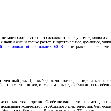
питания соответственно) составляют основу светодиодного све
х нашей жизни только растёт. Индустриальное, домашнее, улично
й светодиодный светильник 60 Вт
выигрывает в экономии
ментный ряд. При выборе ламп стоит ориентироваться на то, 
й тип светильников, от современных до бабушкиных (особенно
о сказывается на зрении. Особенно важен этот параметр для пр
о показывает количество потребляемого электричества. Чем мощн
 (белый) и нейтральный. Для завода, склада, ТЦ или офисов ис