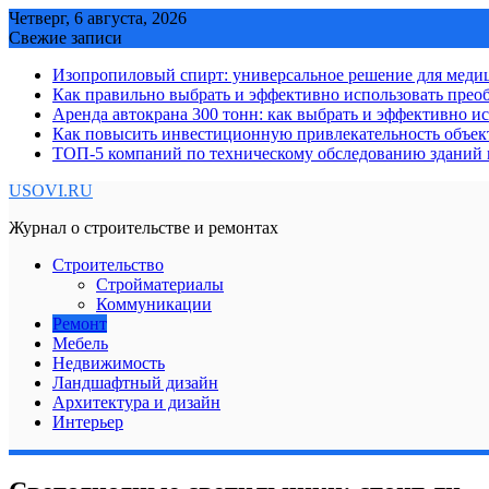
Skip
Четверг, 6 августа, 2026
to
Свежие записи
content
Изопропиловый спирт: универсальное решение для мед
Как правильно выбрать и эффективно использовать преоб
Аренда автокрана 300 тонн: как выбрать и эффективно 
Как повысить инвестиционную привлекательность объе
ТОП-5 компаний по техническому обследованию зданий в
USOVI.RU
Журнал о строительстве и ремонтах
Строительство
Стройматериалы
Коммуникации
Ремонт
Мебель
Недвижимость
Ландшафтный дизайн
Архитектура и дизайн
Интерьер