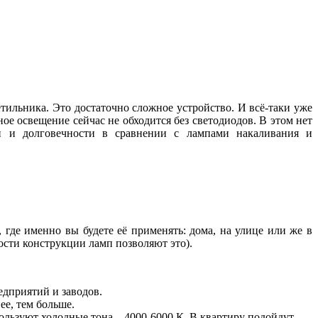
тильника. Это достаточно сложное устройство. И всё-таки уже
е освещение сейчас не обходится без светодиодов. В этом нет
 и долговечности в сравнении с лампами накаливания и
где именно вы будете её применять: дома, на улице или же в
сти конструкции ламп позволяют это).
едприятий и заводов.
ее, тем больше.
пользуют холодные тона – 4000-6000 К. В квартиру подойдут