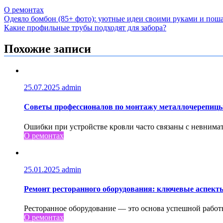
О ремонтах
Навигация
Одеяло бомбон (85+ фото): уютные идеи своими руками и пош
Какие профильные трубы подходят для забора?
по
записям
Похожие записи
25.07.2025
admin
Советы профессионалов по монтажу металлочерепиц
Ошибки при устройстве кровли часто связаны с невнимат
О ремонтах
25.01.2025
admin
Ремонт ресторанного оборудования: ключевые аспект
Ресторанное оборудование — это основа успешной работы
О ремонтах