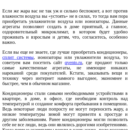
Если же жара вас не так уж и сильно беспокоит, а вот против
влажности воздуха вы «устоять» не в силах, то тогда вам пора
приобретать увлажнители воздуха или ионизаторы. Данные
агрегаты позволяют создать в доме приятный, а главное,
оздоровительный микроклимат, в котором будет удобно
проживать и взрослым и детям, что, согласитесь, особенно
важно.
Если вы еще не знаете, где лучше приобретать кондиционеры,
сплит системы
, ионизаторы или увлажнители воздуха, то
советуем вам посетить сайт
qvento.ru
, где продают только
самые качественные агрегаты, не имеющие никаких
нареканий среди покупателей. Кстати, заказывать вещи и
технику через интернет намного выгоднее, экономнее и
быстрее, чем в обычном магазине.
Кондиционеры стали самыми необходимыми устройствами в
квартире, в доме, в офисе, где необходим контроль над
температурой и создание комфорта пребывания в помещении.
Ведь некоторые люди попросту не могут переносить жару, а
низкие температуры зимой могут привезти к простуде и
другим заболеваниям. Ранее кондиционеры могли позволить
себе не все люди, ведь они являлись дорогими изобретениями.
Когда первые экземпляры вошли в нашу жизнь, поло массовое