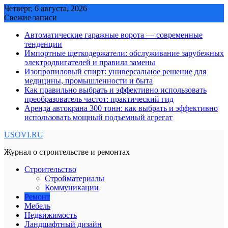
Skip
Четверг, 6 августа, 2026
to
Свежие записи
content
Автоматические гаражные ворота — современные
тенденции
Импортные щеткодержатели: обслуживание зарубежных
электродвигателей и правила замены
Изопропиловый спирт: универсальное решение для
медицины, промышленности и быта
Как правильно выбрать и эффективно использовать
преобразователь частот: практический гид
Аренда автокрана 300 тонн: как выбрать и эффективно
использовать мощный подъемный агрегат
USOVI.RU
Журнал о строительстве и ремонтах
Строительство
Стройматериалы
Коммуникации
Ремонт
Мебель
Недвижимость
Ландшафтный дизайн