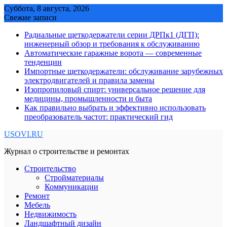
Skip
Суббота, 8 августа, 2026
to
Свежие записи
content
Радиальные щеткодержатели серии ДРПк1 (ДГП):
инженерный обзор и требования к обслуживанию
Автоматические гаражные ворота — современные
тенденции
Импортные щеткодержатели: обслуживание зарубежных
электродвигателей и правила замены
Изопропиловый спирт: универсальное решение для
медицины, промышленности и быта
Как правильно выбрать и эффективно использовать
преобразователь частот: практический гид
USOVI.RU
Журнал о строительстве и ремонтах
Строительство
Стройматериалы
Коммуникации
Ремонт
Мебель
Недвижимость
Ландшафтный дизайн