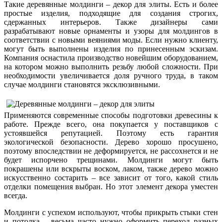
Такие деревянные молдинги – декор для элиты. Есть и более
простые изделия, подходящие для создания строгих,
сдержанных интерьеров. Также дизайнеры сами
разрабатывают новые орнаменты и узоры для молдингов в
соответствии с новыми веяниями моды. Если нужно клиенту,
могут быть выполнены изделия по принесенным эскизам.
Компания оснастила производство новейшим оборудованием,
на котором можно выполнить резьбу любой сложности. При
необходимости увеличивается доля ручного труда, в таком
случае молдинги становятся эксклюзивными.
Применяются современные способы подготовки древесины к
работе. Прежде всего, она покупается у поставщиков с
устоявшейся репутацией. Поэтому есть гарантия
экологической безопасности. Дерево хорошо просушено,
поэтому впоследствии не деформируется, не рассохнется и не
будет испорчено трещинами. Молдинги могут быть
покрашены или вскрыты воском, лаком, также дерево можно
искусственно состарить – все зависит от того, какой стиль
отделки помещения выбран. Но этот элемент декора уместен
всегда.
Молдинги с успехом используют, чтобы прикрыть стыки стен
и потолка – весьма часто нужно оформить переход разных