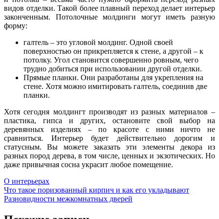
видов отделки. Такой более плавный переход делает интерьер
законченным. Потолочные молдинги могут иметь разную
форму:
галтель – это угловой молдинг. Одной своей
поверхностью он прикрепляется к стене, а другой – к
потолку. Угол становится совершенно ровным, чего
трудно добиться при использовании другой отделки.
Прямые планки. Они разработаны для укрепления на
стене. Хотя можно имитировать галтель, соединив две
планки.
Хотя сегодня молдингт производят из разных материалов –
пластика, гипса и других, остановите свой выбор на
деревянных изделиях – по красоте с ними ничто не
сравниться. Интерьер будет действительно дорогим и
статусным. Вы можете заказать эти элементы декора из
разных пород дерева, в том числе, ценных и экзотических. Но
даже привычная сосна украсит любое помещение.
О интерьерах
Навигация
Что такое поризованный кирпич и как его укладывают
Разновидности межкомнатных дверей
по
записям