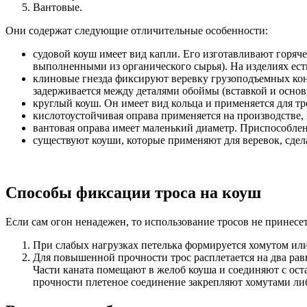
Вантовые.
Они содержат следующие отличительные особенности:
судовой коуш имеет вид капли. Его изготавливают горячей
выполненными из органического сырья). На изделиях ест
клиновые гнезда фиксируют веревку грузоподъемных конс
задерживается между деталями обоймы (вставкой и основ
круглый коуш. Он имеет вид кольца и применяется для тро
кислотоустойчивая оправа применяется на производстве,
вантовая оправа имеет маленький диаметр. Приспособлен
существуют коуши, которые применяют для веревок, сдел
Способы фиксации троса на коуш
Если сам огон ненадежен, то использование тросов не принес
При слабых нагрузках петелька формируется хомутом или
Для повышенной прочности трос расплетается на два равн
Части каната помещают в желоб коуша и соединяют с ост
прочности плетеное соединение закрепляют хомутами либ