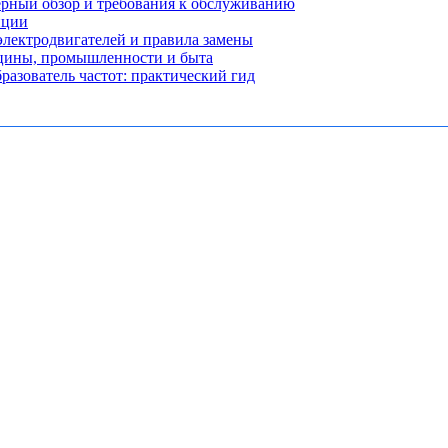
рный обзор и требования к обслуживанию
нции
лектродвигателей и правила замены
ицины, промышленности и быта
разователь частот: практический гид