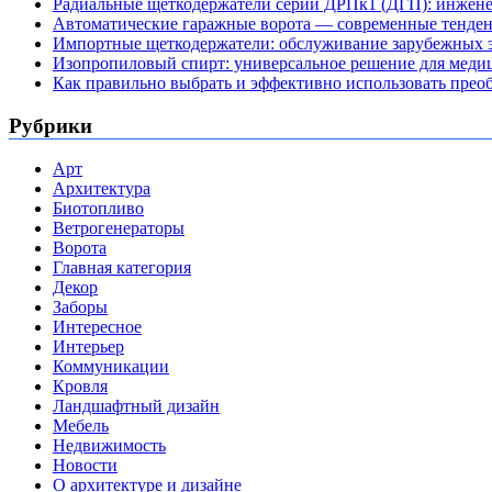
Радиальные щеткодержатели серии ДРПк1 (ДГП): инжене
Автоматические гаражные ворота — современные тенде
Импортные щеткодержатели: обслуживание зарубежных э
Изопропиловый спирт: универсальное решение для мед
Как правильно выбрать и эффективно использовать преоб
Рубрики
Арт
Архитектура
Биотопливо
Ветрогенераторы
Ворота
Главная категория
Декор
Заборы
Интересное
Интерьер
Коммуникации
Кровля
Ландшафтный дизайн
Мебель
Недвижимость
Новости
О архитектуре и дизайне