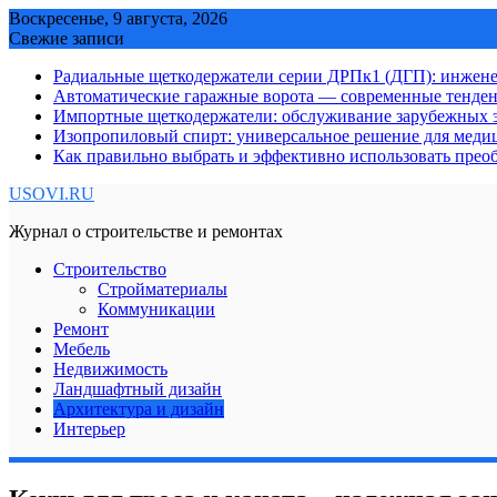
Skip
Воскресенье, 9 августа, 2026
to
Свежие записи
content
Радиальные щеткодержатели серии ДРПк1 (ДГП): инжене
Автоматические гаражные ворота — современные тенде
Импортные щеткодержатели: обслуживание зарубежных э
Изопропиловый спирт: универсальное решение для мед
Как правильно выбрать и эффективно использовать преоб
USOVI.RU
Журнал о строительстве и ремонтах
Строительство
Стройматериалы
Коммуникации
Ремонт
Мебель
Недвижимость
Ландшафтный дизайн
Архитектура и дизайн
Интерьер