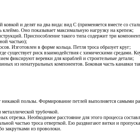
 ковкой и делят на два вида: вид С (применяется вместе со стал
ь клеймо. Оно показывает максимальную нагрузку на крепеж;
трукций. Приспособление такого типа содержит три компонента
ной частью);
сов. Изготовлен в форме кольца. Петля троса образует круг;
 где существует риск взаимодействия с химическими средами. Ко
ием фиксируют веревки для кораблей и строительные детали;
анных из ненатуральных компонентов. Боковая часть канавки та
ет никакой пользы. Формирование петлей выполняется самыми р
 металлической трубочкой.
ых отрезка. Необходимое расстояние для этого процесса составл
альной частью троса отверткой. Ею раздвигают витки и пропуск
о закрутками из проволоки.