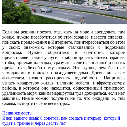
Если вы решили поехать отдыхать на море и арендовать там
жильё, нужно позаботиться об этом заранее, навести справки,
поискать предложения в Интернете, поинтересоваться об этом
у своих знакомых, которые сталкивались с подобным
вопросом. Нужно обратиться в агентство, которое
предоставляет такие услуги, и забронировать объект заранее,
чтобы, приехав на отдых, сразу же вселиться в жильё и начать
предаваться беззаботному отдыху. Это лучше, чем бегать с
чемоданами в поисках подходящего дома. Договариваясь с
агентством, нужно расспросить подробности. Например,
узнать квадратуру жилья, наличие мебели, инфраструктуру
района, в котором оно находится, общественный транспорт,
удалённость моря, каким маршрутом туда добираться, если нет
машины. Иначе можно получить не то, что ожидали, и, тем
самым, испортить себе весь отдых.
Недвижимость
Навигация
Идеи вашего дома: 8 советов, как создать интерьер, который
будет в тренде и через десять лет
по