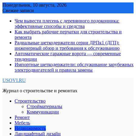
Skip
Понедельник, 10 августа, 2026
to
Свежие записи
content
Чем вывести плесень с деревянного подоконника:
эффективные способы и средства
Как выбрать рабочие перчатки для строительства и
ремонта
Радиальные щеткодержатели серии ДРПк1 (ДГП):
инженерный обзор и требования к обслуживанию
Автоматические гаражные ворота — современные
тенденции
Импортные щеткодержатели: обслуживание зарубежных
электродвигателей и правила замены
USOVI.RU
Журнал о строительстве и ремонтах
Строительство
Стройматериалы
Коммуникации
Ремонт
Мебель
Недвижимость
Ландшафтный дизайн