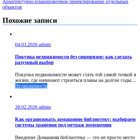
Архитектурно-планировочное проектирование отдельных
записям
объектов
Похожие записи
04.03.2026
admin
Покупка недвижимости без сюрпризов: как сделать
разумный выбор
Покупка недвижимости может стать той самой точкой в
жизни, где начинают строиться планы на долгие годы....
Недвижимость
28.02.2026
admin
Как организовать домашнюю библиотеку: выбираем
системы хранения под метраж помещения
Введение Домашняя библиотека — это не просто место