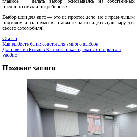
главное — делать выбор, основываясь на собственных
предпочтениях и потребностях.
Выбор шин для авто — это не простое дело, но с правильным
подходом и знаниями вы сможете найти идеальную пару для
своего автомобиля!
Статьи
Навигация
Как выбрать банк: советы для умного выбора
Доставка из Китая в Казахстан: как сделать это просто и
по
удобно
записям
Похожие записи