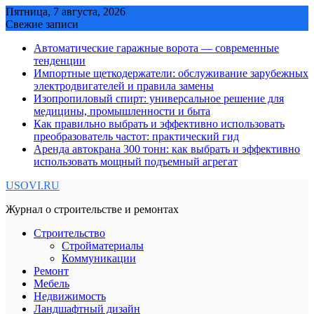
Skip
Пятница, 7 августа, 2026
to
Свежие записи
content
Автоматические гаражные ворота — современные
тенденции
Импортные щеткодержатели: обслуживание зарубежных
электродвигателей и правила замены
Изопропиловый спирт: универсальное решение для
медицины, промышленности и быта
Как правильно выбрать и эффективно использовать
преобразователь частот: практический гид
Аренда автокрана 300 тонн: как выбрать и эффективно
использовать мощный подъемный агрегат
USOVI.RU
Журнал о строительстве и ремонтах
Строительство
Стройматериалы
Коммуникации
Ремонт
Мебель
Недвижимость
Ландшафтный дизайн