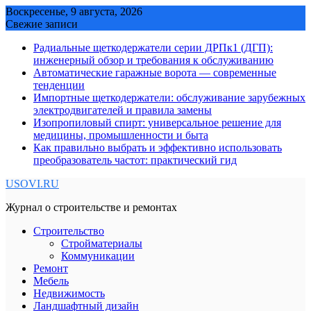
Skip
Воскресенье, 9 августа, 2026
to
Свежие записи
content
Радиальные щеткодержатели серии ДРПк1 (ДГП):
инженерный обзор и требования к обслуживанию
Автоматические гаражные ворота — современные
тенденции
Импортные щеткодержатели: обслуживание зарубежных
электродвигателей и правила замены
Изопропиловый спирт: универсальное решение для
медицины, промышленности и быта
Как правильно выбрать и эффективно использовать
преобразователь частот: практический гид
USOVI.RU
Журнал о строительстве и ремонтах
Строительство
Стройматериалы
Коммуникации
Ремонт
Мебель
Недвижимость
Ландшафтный дизайн