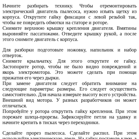
Начните разбирать технику. Чтобы отремонтировать
электрический двигатель пылесоса, нужно изъять щетку из
корпуса. Открутите гайку фиксации с левой резьбой так,
чтобы не повредить обмотки на статоре и роторе.
Снимите верхнюю крышку крепления двигателя. Вмятины
выровняйте пассатижами. Отведите крышку рукой, а после
этого снимите двигатель с корпуса.
Для разборки подготовьте ножовку, напильник и набор
отверток.
Снимите крыльчатку. Для этого открутите ее гайку.
Застопорите ротор, чтобы не было видно повреждений и
якорь электромотора. Это можете сделать при помощи
прижатия его через дырки.
При замене двигателя следует обратить внимание на
следующие параметры: размеры. Его следует осуществить
самостоятельно. Для начала измерьте высоту всего устройства.
Внешний вид мотора. У разных разработчиков он может
отличаться.
Попробуйте у ротора открутить гайку крепления. При этом
порежьте шлеца-прорезы. Зафиксируйте петли на удавку и
начните крепить в тисках через переходники.
Сделайте прорез пылесоса. Сделайте распил. При этом
используйте электрическую дрель. На гайку поставьте ключ, а