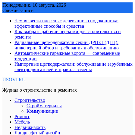
Skip
Понедельник, 10 августа, 2026
to
Свежие записи
content
Чем вывести плесень с деревянного подоконника:
эффективные способы и средства
Как выбрать рабочие перчатки для строительства и
ремонта
Радиальные щеткодержатели серии ДРПк1 (ДГП):
инженерный обзор и требования к обслуживанию
Автоматические гаражные ворота — современные
тенденции
Импортные щеткодержатели: обслуживание зарубежных
электродвигателей и правила замены
USOVI.RU
Журнал о строительстве и ремонтах
Строительство
Стройматериалы
Коммуникации
Ремонт
Мебель
Недвижимость
Ландшафтный дизайн