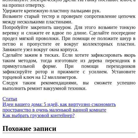
на пропил отвертку.
Удержите крепежную пластину пальцами рук.
Возьмите старый тестер и проверьте сопротивление цепочек
между несколькими пластинами.
Попробуйте закрепить шнуром. Для этого возьмите тонкую
веревку и сложите ее вдвое по длине. Сделайте посередине
продел мягкой проволоки. При помощи ее положите шнур в
петлю и пропустите ее вокруг коллекторных пластин.
Завяжите узел вокруг окна корпуса.
Сделайте зажим в тисках. Если хотите зафиксировать якорь
таким методом, тогда изготовьте из дерева переходник в
прямоугольной форме. При помощи переходников
зафиксируйте ротор и прижмите с усилием. Установите
торцевой ключ на 12 миллиметров.
Следуя таким рекомендациями, вы сможете успешно
выполнить ремонт вакуумной техники.
Статьи
Навигация
Идеи вашего дома: 5 идей, как виртуозно сэкономить
пространство в очень маленькой ванной комнате
по
Как выбрать грузовой контейнер?
записям
Похожие записи