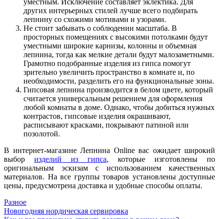
уместным. Исключение составляет эклектика. Для
других интерьерных стилей лучше всего подбирать
лепнину со схожими мотивами и узорами.
Не стоит забывать о соблюдении масштаба. В
просторных помещениях с высокими потолками будут
уместными широкие карнизы, колонны и объемная
лепнина, тогда как мелкие детали будут малозаметными.
Грамотно подобранные изделия из гипса помогут
зрительно увеличить пространство в комнате и, по
необходимости, разделить его на функциональные зоны.
Гипсовая лепнина производится в белом цвете, который
считается универсальным решением для оформления
любой комнаты в доме. Однако, чтобы добиться нужных
контрастов, гипсовые изделия окрашивают,
расписывают красками, покрывают патиной или
позолотой.
В интернет-магазине Лепнина Online вас ожидает широкий
выбор
изделий из гипса
, которые изготовлены по
оригинальным эскизам с использованием качественных
материалов. На все группы товаров установлены доступные
цены, предусмотрена доставка и удобные способы оплаты.
Разное
Навигация
Новогодняя нордическая сервировка