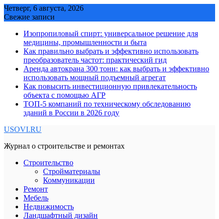
Skip
Четверг, 6 августа, 2026
to
Свежие записи
content
Изопропиловый спирт: универсальное решение для
медицины, промышленности и быта
Как правильно выбрать и эффективно использовать
преобразователь частот: практический гид
Аренда автокрана 300 тонн: как выбрать и эффективно
использовать мощный подъемный агрегат
Как повысить инвестиционную привлекательность
объекта с помощью АГР
ТОП-5 компаний по техническому обследованию
зданий в России в 2026 году
USOVI.RU
Журнал о строительстве и ремонтах
Строительство
Стройматериалы
Коммуникации
Ремонт
Мебель
Недвижимость
Ландшафтный дизайн