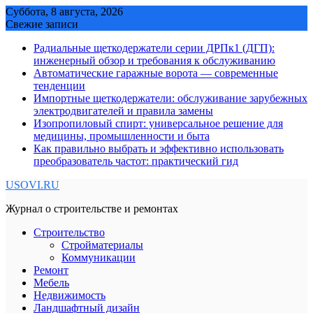
Skip
Суббота, 8 августа, 2026
to
Свежие записи
content
Радиальные щеткодержатели серии ДРПк1 (ДГП):
инженерный обзор и требования к обслуживанию
Автоматические гаражные ворота — современные
тенденции
Импортные щеткодержатели: обслуживание зарубежных
электродвигателей и правила замены
Изопропиловый спирт: универсальное решение для
медицины, промышленности и быта
Как правильно выбрать и эффективно использовать
преобразователь частот: практический гид
USOVI.RU
Журнал о строительстве и ремонтах
Строительство
Стройматериалы
Коммуникации
Ремонт
Мебель
Недвижимость
Ландшафтный дизайн