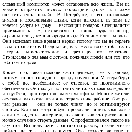
сломанный компьютер может остановить всю жизнь. Вы не
можете отправить письмо, посмотреть фильм или даже
оплатить счета онлайн. В Петербурге, с его холодными
зимами и дождливыми днями, когда выходить из дома не
хочется, услуга на дому — настоящий подарок. Специалисты
приезжают к вам, независимо от района: будь то центр,
окраины или даже пригороды вроде Колпино или Пушкина.
Они экономят ваше время и нервы, потому что вы не теряете
часы в транспорте. Представьте, как вместо того, чтобы ехать
в сервис, вы остаетесь дома, и через пару часов все готово.
Это идеально для мам с детьми, пожилых людей или тех, кто
работает из дома.
Кроме того, такая помощь часто дешевле, чем в салонах,
потому что нет расходов на аренду помещения. Мастера берут
с собой все необходимое: от отверток до программного
обеспечения. Они могут починить не только компьютеры, но
и ноутбуки, принтеры или даже смартфоны. Многие жители
отмечают, как после визита мастера техника работает быстрее,
чем раньше — они не только чинят, но и оптимизируют
систему. Если вы когда-нибудь пробовали чинить компьютер
сами по видео из интернета, то знаете, как это рискованно:
можно случайно стереть данные. С профессионалом такого не
случится. Вы получаете гарантию на работу, и если что-то
пойдет не так, они вернутся. Это создает доверие и