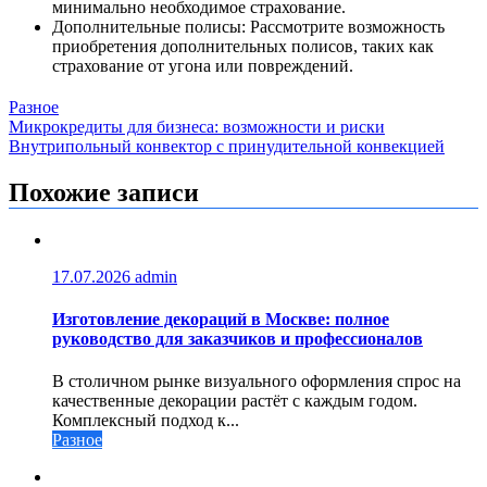
минимально необходимое страхование.
Дополнительные полисы: Рассмотрите возможность
приобретения дополнительных полисов, таких как
страхование от угона или повреждений.
Разное
Навигация
Микрокредиты для бизнеса: возможности и риски
Внутрипольный конвектор с принудительной конвекцией
по
записям
Похожие записи
17.07.2026
admin
Изготовление декораций в Москве: полное
руководство для заказчиков и профессионалов
В столичном рынке визуального оформления спрос на
качественные декорации растёт с каждым годом.
Комплексный подход к...
Разное