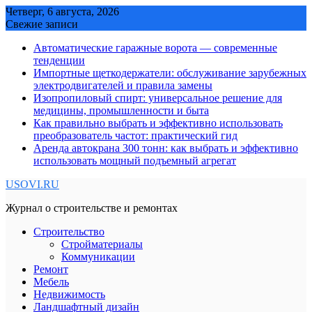
Skip
Четверг, 6 августа, 2026
to
Свежие записи
content
Автоматические гаражные ворота — современные
тенденции
Импортные щеткодержатели: обслуживание зарубежных
электродвигателей и правила замены
Изопропиловый спирт: универсальное решение для
медицины, промышленности и быта
Как правильно выбрать и эффективно использовать
преобразователь частот: практический гид
Аренда автокрана 300 тонн: как выбрать и эффективно
использовать мощный подъемный агрегат
USOVI.RU
Журнал о строительстве и ремонтах
Строительство
Стройматериалы
Коммуникации
Ремонт
Мебель
Недвижимость
Ландшафтный дизайн