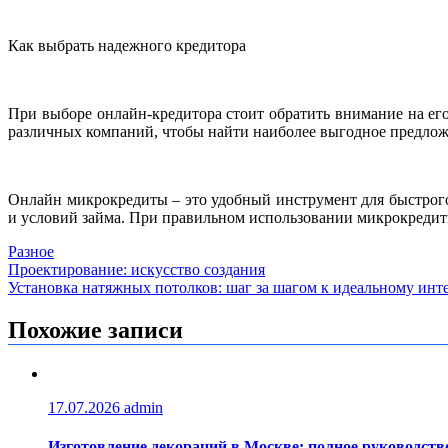
Как выбрать надежного кредитора
При выборе онлайн-кредитора стоит обратить внимание на ег
различных компаний, чтобы найти наиболее выгодное предлож
Онлайн микрокредиты – это удобный инструмент для быстрог
и условий займа. При правильном использовании микрокредит
Разное
Навигация
Проектирование: искусство создания
Установка натяжных потолков: шаг за шагом к идеальному инт
по
записям
Похожие записи
17.07.2026
admin
Изготовление декораций в Москве: полное руководств