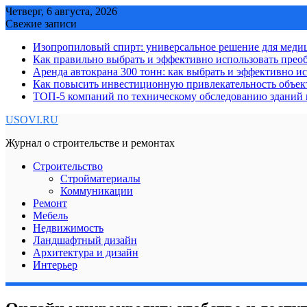
Skip
Четверг, 6 августа, 2026
to
Свежие записи
content
Изопропиловый спирт: универсальное решение для мед
Как правильно выбрать и эффективно использовать преоб
Аренда автокрана 300 тонн: как выбрать и эффективно 
Как повысить инвестиционную привлекательность объе
ТОП-5 компаний по техническому обследованию зданий в
USOVI.RU
Журнал о строительстве и ремонтах
Строительство
Стройматериалы
Коммуникации
Ремонт
Мебель
Недвижимость
Ландшафтный дизайн
Архитектура и дизайн
Интерьер