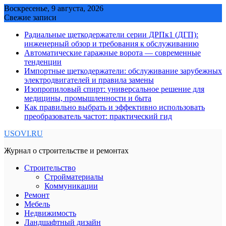
Skip
Воскресенье, 9 августа, 2026
to
Свежие записи
content
Радиальные щеткодержатели серии ДРПк1 (ДГП):
инженерный обзор и требования к обслуживанию
Автоматические гаражные ворота — современные
тенденции
Импортные щеткодержатели: обслуживание зарубежных
электродвигателей и правила замены
Изопропиловый спирт: универсальное решение для
медицины, промышленности и быта
Как правильно выбрать и эффективно использовать
преобразователь частот: практический гид
USOVI.RU
Журнал о строительстве и ремонтах
Строительство
Стройматериалы
Коммуникации
Ремонт
Мебель
Недвижимость
Ландшафтный дизайн