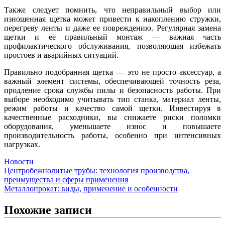
Также следует помнить, что неправильный выбор или
изношенная щетка может привести к накоплению стружки,
перегреву ленты и даже ее повреждению. Регулярная замена
щетки и ее правильный монтаж — важная часть
профилактического обслуживания, позволяющая избежать
простоев и аварийных ситуаций.
Правильно подобранная щетка — это не просто аксессуар, а
важный элемент системы, обеспечивающей точность реза,
продление срока службы пилы и безопасность работы. При
выборе необходимо учитывать тип станка, материал ленты,
режим работы и качество самой щетки. Инвестируя в
качественные расходники, вы снижаете риски поломки
оборудования, уменьшаете износ и повышаете
производительность работы, особенно при интенсивных
нагрузках.
Новости
Навигация
Центробежнолитые трубы: технология производства,
преимущества и сферы применения
по
Металлопрокат: виды, применение и особенности
записям
Похожие записи