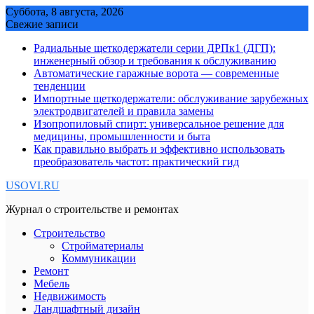
Skip
Суббота, 8 августа, 2026
to
Свежие записи
content
Радиальные щеткодержатели серии ДРПк1 (ДГП):
инженерный обзор и требования к обслуживанию
Автоматические гаражные ворота — современные
тенденции
Импортные щеткодержатели: обслуживание зарубежных
электродвигателей и правила замены
Изопропиловый спирт: универсальное решение для
медицины, промышленности и быта
Как правильно выбрать и эффективно использовать
преобразователь частот: практический гид
USOVI.RU
Журнал о строительстве и ремонтах
Строительство
Стройматериалы
Коммуникации
Ремонт
Мебель
Недвижимость
Ландшафтный дизайн