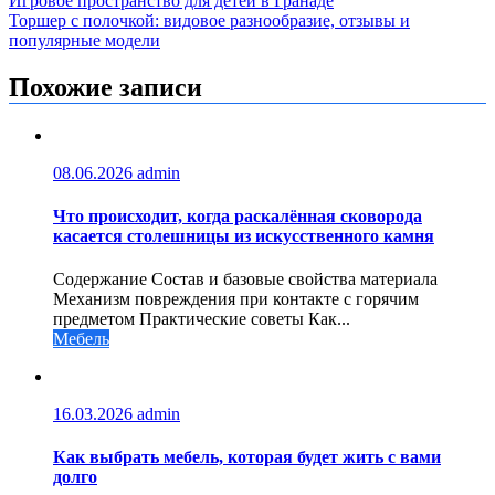
Навигация
Игровое пространство для детей в Гранаде
Торшер с полочкой: видовое разнообразие, отзывы и
по
популярные модели
записям
Похожие записи
08.06.2026
admin
Что происходит, когда раскалённая сковорода
касается столешницы из искусственного камня
Содержание Состав и базовые свойства материала
Механизм повреждения при контакте с горячим
предметом Практические советы Как...
Мебель
16.03.2026
admin
Как выбрать мебель, которая будет жить с вами
долго