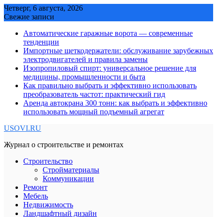
Skip
Четверг, 6 августа, 2026
to
Свежие записи
content
Автоматические гаражные ворота — современные
тенденции
Импортные щеткодержатели: обслуживание зарубежных
электродвигателей и правила замены
Изопропиловый спирт: универсальное решение для
медицины, промышленности и быта
Как правильно выбрать и эффективно использовать
преобразователь частот: практический гид
Аренда автокрана 300 тонн: как выбрать и эффективно
использовать мощный подъемный агрегат
USOVI.RU
Журнал о строительстве и ремонтах
Строительство
Стройматериалы
Коммуникации
Ремонт
Мебель
Недвижимость
Ландшафтный дизайн