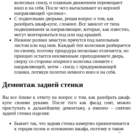
колесиках снизу, и плавным движением перемещают
вниз и на себя. После чего вытаскивают из верхней
направляющей «ролики».
С подвесными дверьми, решая вопрос о том, как
разобрать шкаф-купе, сложнее. Все зависит от типа
подвешивания за направляющие, которые, как известно,
могут монтироваться под или над крышей.
Нижние ролики зачастую прячутся под напольным
листом или над ним. Каждый тип колесиков разбирается
по-своему, поэтому процедура несколько отличается, но
принцип остается неизменным: приподнимите дверь,
сверху со стороны опорного колесика снимите с
направляющей, затем – снизу, с придерживающей
планки, потянув полотно немного вниз и на себя.
Демонтаж задней стенки
Вы все ближе к ответу на вопрос о том, как разобрать шкаф-
купе своими руками. После того как фасад снят, можно
приступать к дальнейшему демонтажу, а именно – снятию
задней стенки изделия:
Бывает так, что задняя стенка намертво привинчивается
к торцам полок и основанию шкафа, поэтому в таком