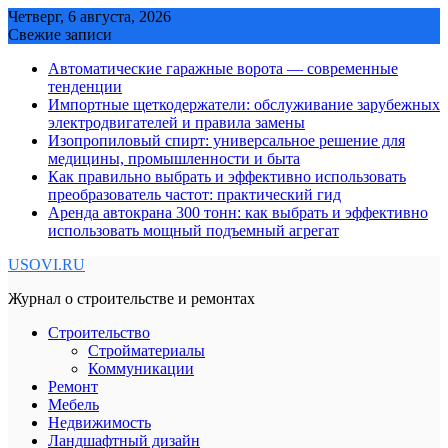
Skip
Четверг, 6 августа, 2026
to
Свежие записи
content
Автоматические гаражные ворота — современные
тенденции
Импортные щеткодержатели: обслуживание зарубежных
электродвигателей и правила замены
Изопропиловый спирт: универсальное решение для
медицины, промышленности и быта
Как правильно выбрать и эффективно использовать
преобразователь частот: практический гид
Аренда автокрана 300 тонн: как выбрать и эффективно
использовать мощный подъемный агрегат
USOVI.RU
Журнал о строительстве и ремонтах
Строительство
Стройматериалы
Коммуникации
Ремонт
Мебель
Недвижимость
Ландшафтный дизайн