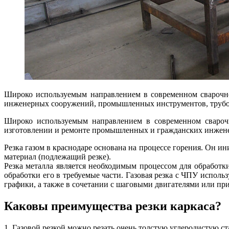
Широко используемым направлением в современном сварочно
инженерных сооружений, промышленных инструментов, трубоп
Широко используемым направлением в современном сварочно
изготовлении и ремонте промышленных и гражданских инжене
Резка газом в краснодаре основана на процессе горения. Он 
материал (подлежащий резке).
Резка металла является необходимым процессом для обработк
обработки его в требуемые части. Газовая резка с ЧПУ испол
графики, а также в сочетании с шаговыми двигателями или п
Каковы преимущества резки каркаса?
1. Газовой резкой можно резать очень толстую углеродистую с