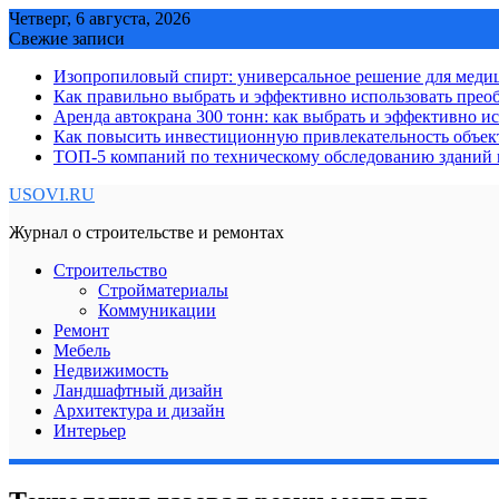
Skip
Четверг, 6 августа, 2026
to
Свежие записи
content
Изопропиловый спирт: универсальное решение для мед
Как правильно выбрать и эффективно использовать преоб
Аренда автокрана 300 тонн: как выбрать и эффективно 
Как повысить инвестиционную привлекательность объе
ТОП-5 компаний по техническому обследованию зданий в
USOVI.RU
Журнал о строительстве и ремонтах
Строительство
Стройматериалы
Коммуникации
Ремонт
Мебель
Недвижимость
Ландшафтный дизайн
Архитектура и дизайн
Интерьер