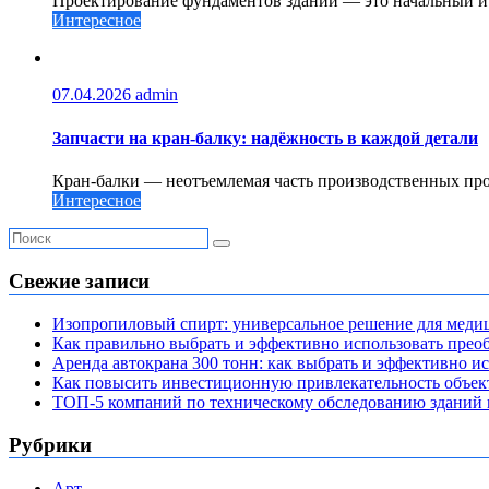
Проектирование фундаментов зданий — это начальный и о
Интересное
07.04.2026
admin
Запчасти на кран-балку: надёжность в каждой детали
Кран-балки — неотъемлемая часть производственных проц
Интересное
Свежие записи
Изопропиловый спирт: универсальное решение для мед
Как правильно выбрать и эффективно использовать преоб
Аренда автокрана 300 тонн: как выбрать и эффективно 
Как повысить инвестиционную привлекательность объе
ТОП-5 компаний по техническому обследованию зданий в
Рубрики
Арт