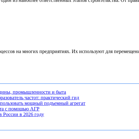
дин из наиболее ответственных этапов строительства. От прави
ессов на многих предприятиях. Их используют для перемещения 
ицины, промышленности и быта
разователь частот: практический гид
использовать мощный подъемный агрегат
кта с помощью АГР
 России в 2026 году