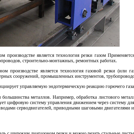
м производстве является технология резки газом Применяет
роводов, строительно-монтажных, ремонтных работах.
м производстве является технология газовой резки (или газ
рных сооружений, промышленных инструментов, трубопроводов
инициирует управляемую эндотермическую реакцию горючего газа 
и большинства металлов. Например, обработка листового металл
ьзует цифровую систему управления движением через систему дл
риводами серводвигателей, приводными шаговыми двигателями и
таль с широким диапазоном резки и можно резать стальные листы