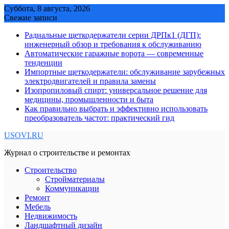
Skip
Суббота, 8 августа, 2026
to
Свежие записи
content
Радиальные щеткодержатели серии ДРПк1 (ДГП):
инженерный обзор и требования к обслуживанию
Автоматические гаражные ворота — современные
тенденции
Импортные щеткодержатели: обслуживание зарубежных
электродвигателей и правила замены
Изопропиловый спирт: универсальное решение для
медицины, промышленности и быта
Как правильно выбрать и эффективно использовать
преобразователь частот: практический гид
USOVI.RU
Журнал о строительстве и ремонтах
Строительство
Стройматериалы
Коммуникации
Ремонт
Мебель
Недвижимость
Ландшафтный дизайн