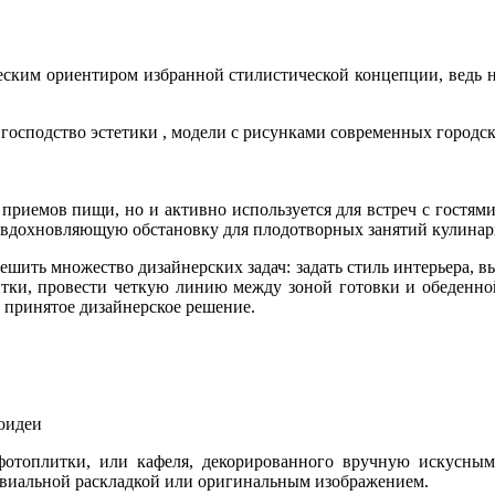
ческим ориентиром избранной стилистической концепции, ведь
 господство эстетики , модели с рисунками современных городс
и приемов пищи, но и активно используется для встреч с гост
 вдохновляющую обстановку для плодотворных занятий кулинар
шить множество дизайнерских задач: задать стиль интерьера, 
тки, провести четкую линию между зоной готовки и обеденно
 принятое дизайнерское решение.
тоидеи
отоплитки, или кафеля, декорированного вручную искусным
иальной раскладкой или оригинальным изображением.