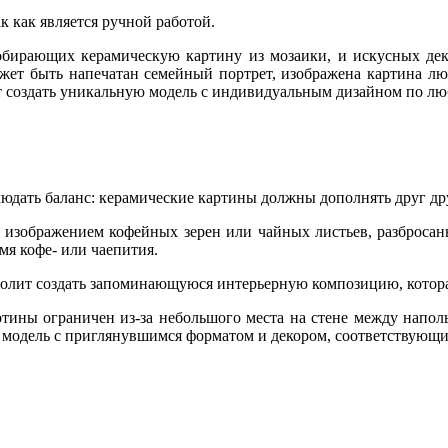
к как является ручной работой.
 собирающих керамическую картину из мозаики, и искусных д
жет быть напечатан семейный портрет, изображена картина люб
т создать уникальную модель с индивидуальным дизайном по лю
дать баланс: керамические картины должны дополнять друг дру
с изображением кофейных зерен или чайных листьев, разбросан
мя кофе- или чаепития.
олит создать запоминающуюся интерьерную композицию, которая
тины ограничен из-за небольшого места на стене между напол
е модель с приглянувшимся форматом и декором, соответствующ