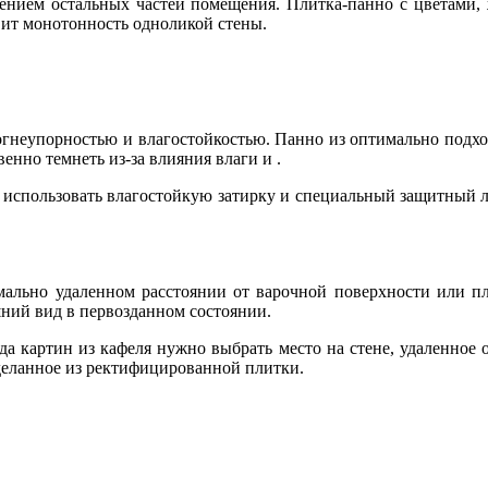
ением остальных частей помещения. Плитка-панно с цветами,
ит монотонность одноликой стены.
огнеупорностью и влагостойкостью. Панно из оптимально подхо
енно темнеть из-за влияния влаги и .
использовать влагостойкую затирку и специальный защитный л
имально удаленном расстоянии от варочной поверхности или п
шний вид в первозданном состоянии.
да картин из кафеля нужно выбрать место на стене, удаленное 
деланное из ректифицированной плитки.