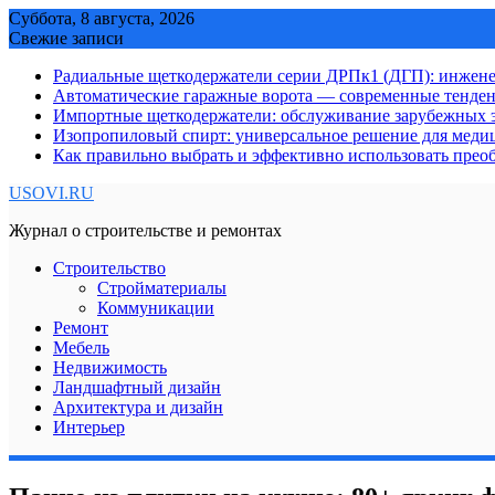
Skip
Суббота, 8 августа, 2026
to
Свежие записи
content
Радиальные щеткодержатели серии ДРПк1 (ДГП): инжене
Автоматические гаражные ворота — современные тенде
Импортные щеткодержатели: обслуживание зарубежных э
Изопропиловый спирт: универсальное решение для мед
Как правильно выбрать и эффективно использовать преоб
USOVI.RU
Журнал о строительстве и ремонтах
Строительство
Стройматериалы
Коммуникации
Ремонт
Мебель
Недвижимость
Ландшафтный дизайн
Архитектура и дизайн
Интерьер