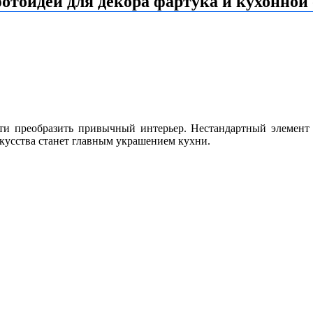
отоидей для декора фартука и кухонной
ти преобразить привычный интерьер. Нестандартный элемент с
скусства станет главным
украшением кухни.