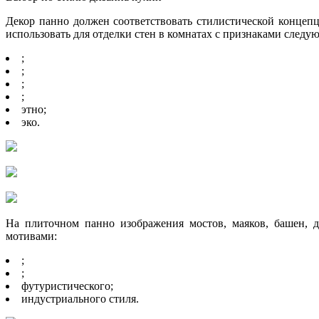
Декор панно должен соответствовать стилистической концеп
использовать для отделки стен в комнатах с признаками след
;
;
;
;
этно;
эко.
На плиточном панно изображения мостов, маяков, башен, 
мотивами:
;
;
футуристического;
индустриального стиля.