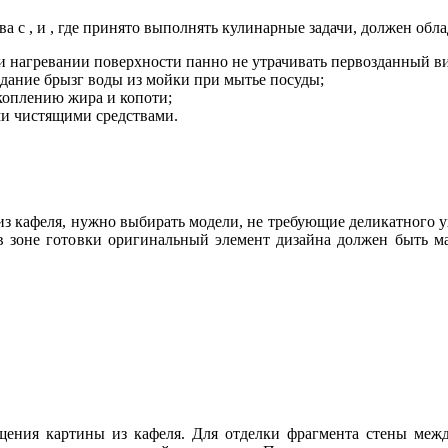
ва с , и , где принято выполнять кулинарные задачи, должен о
 нагревании поверхности панно не утрачивать первозданный ви
адание брызг воды из мойки при мытье посуды;
оплению жира и копоти;
и чистящими средствами.
 кафеля, нужно выбирать модели, не требующие деликатного ух
в зоне готовки оригинальный элемент дизайна должен быть 
щения картины из кафеля. Для отделки фрагмента стены меж