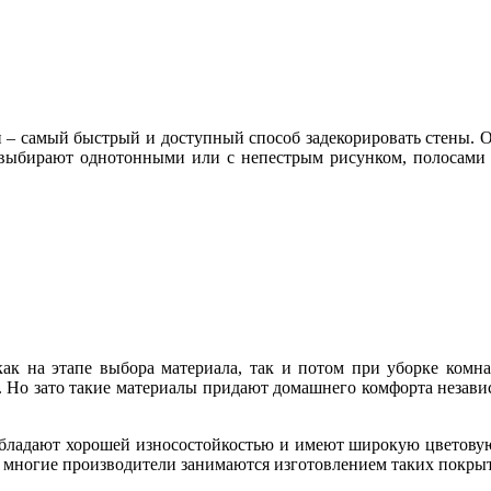
 – самый быстрый и доступный способ задекорировать стены. О
). выбирают однотонными или с непестрым рисунком, полосами 
 как на этапе выбора материала, так и потом при уборке комн
. Но зато такие материалы придают домашнего комфорта независ
бладают хорошей износостойкостью и имеют широкую цветовую 
, многие производители занимаются изготовлением таких покрыт