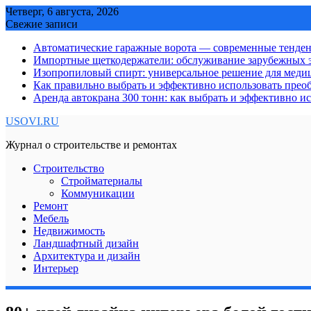
Skip
Четверг, 6 августа, 2026
to
Свежие записи
content
Автоматические гаражные ворота — современные тенде
Импортные щеткодержатели: обслуживание зарубежных э
Изопропиловый спирт: универсальное решение для мед
Как правильно выбрать и эффективно использовать преоб
Аренда автокрана 300 тонн: как выбрать и эффективно 
USOVI.RU
Журнал о строительстве и ремонтах
Строительство
Стройматериалы
Коммуникации
Ремонт
Мебель
Недвижимость
Ландшафтный дизайн
Архитектура и дизайн
Интерьер