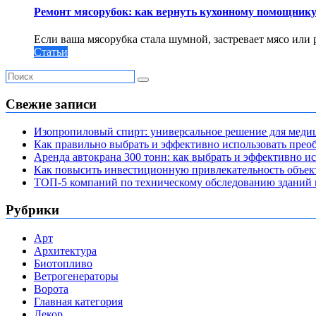
Ремонт мясорубок: как вернуть кухонному помощнику
Если ваша мясорубка стала шумной, застревает мясо или 
Статьи
Свежие записи
Изопропиловый спирт: универсальное решение для мед
Как правильно выбрать и эффективно использовать преоб
Аренда автокрана 300 тонн: как выбрать и эффективно 
Как повысить инвестиционную привлекательность объе
ТОП-5 компаний по техническому обследованию зданий в
Рубрики
Арт
Архитектура
Биотопливо
Ветрогенераторы
Ворота
Главная категория
Декор