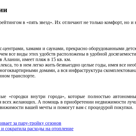
ии
ейтингом в «пять звезд». Их отличают не только комфорт, но и 
-центрами, хамами и саунами, прекрасно оборудованными детск
 чем все виды этих удобств расположены в удобной досягаемости
 Алании, имеет пляж в 15 кв. км.
лекса, то в нем легко жить безвыездно целые годы, имея все нео
многоквартирными домами, а вся инфраструктура скомплектована
нном транспорте.
ые «городки внутри города», которые полностью автономны
ля всех желающих. А помощь в приобретении недвижимости луч
движимости вашей мечты и помогут вам с процедурой покупки.
ивает за пару-тройку сезонов
 и сократила расходы на отопление