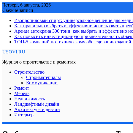
Skip
Четверг, 6 августа, 2026
to
Свежие записи
content
Изопропиловый спирт: универсальное решение для мед
Как правильно выбрать и эффективно использовать преоб
Аренда автокрана 300 тонн: как выбрать и эффективно 
Как повысить инвестиционную привлекательность объе
ТОП-5 компаний по техническому обследованию зданий в
USOVI.RU
Журнал о строительстве и ремонтах
Строительство
Стройматериалы
Коммуникации
Ремонт
Мебель
Недвижимость
Ландшафтный дизайн
Архитектура и дизайн
Интерьер