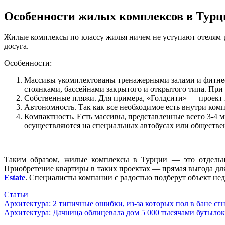
Особенности жилых комплексов в Турц
Жилые комплексы по классу жилья ничем не уступают отелям р
досуга.
Особенности:
Массивы укомплектованы тренажерными залами и фитнес
стоянками, бассейнами закрытого и открытого типа. При
Собственные пляжи. Для примера, «Голдсити» — проект в
Автономность. Так как все необходимое есть внутри комп
Компактность. Есть массивы, представленные всего 3-4 
осуществляются на специальных автобусах или обществе
Таким образом, жилые комплексы в Турции — это отдельн
Приобретение квартиры в таких проектах — прямая выгода д
Estate
. Специалисты компании с радостью подберут объект не
Статьи
Навигация
Архитектура: 2 типичные ошибки, из-за которых пол в бане сгн
Архитектура: Дачница облицевала дом 5 000 тысячами бутылок
по