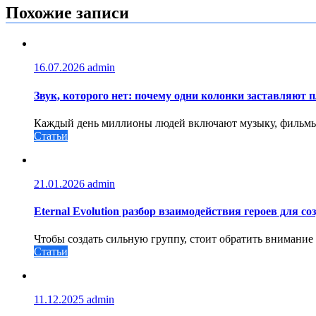
записям
Похожие записи
16.07.2026
admin
Звук, которого нет: почему одни колонки заставляют п
Каждый день миллионы людей включают музыку, фильмы ил
Статьи
21.01.2026
admin
Eternal Evolution разбор взаимодействия героев для 
Чтобы создать сильную группу, стоит обратить внимание
Статьи
11.12.2025
admin