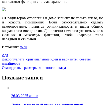
выполняют функции системы хранения.
От радиаторов отопления в доме зависит не только тепло, но
и красота помещения. Если самостоятельно сделать
декорирование, появится оригинальность и шарм общего
визуального восприятия. Достаточно немного умения, много
желания и максимум фантазии, чтобы квартира стала
нарядной и стильной.
Источник:
fb.ru
Арт
Навигация
Декор туалета: оригинальные идеи и варианты, советы
дизайнеров
по
Стандартные размеры книжного шкафа
записям
Похожие записи
26.03.2025
admin
Лофт – идеальный стиль для современной