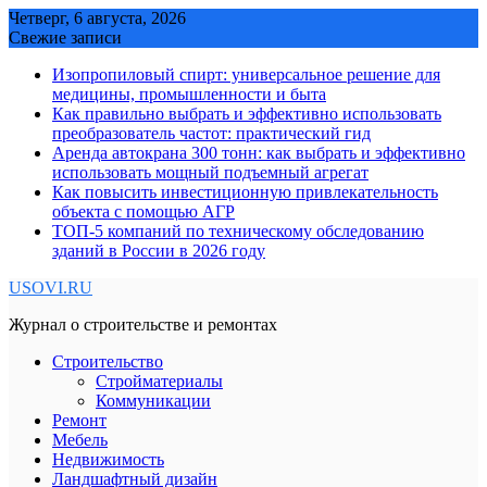
Skip
Четверг, 6 августа, 2026
to
Свежие записи
content
Изопропиловый спирт: универсальное решение для
медицины, промышленности и быта
Как правильно выбрать и эффективно использовать
преобразователь частот: практический гид
Аренда автокрана 300 тонн: как выбрать и эффективно
использовать мощный подъемный агрегат
Как повысить инвестиционную привлекательность
объекта с помощью АГР
ТОП-5 компаний по техническому обследованию
зданий в России в 2026 году
USOVI.RU
Журнал о строительстве и ремонтах
Строительство
Стройматериалы
Коммуникации
Ремонт
Мебель
Недвижимость
Ландшафтный дизайн