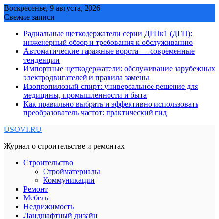
Skip
Воскресенье, 9 августа, 2026
to
Свежие записи
content
Радиальные щеткодержатели серии ДРПк1 (ДГП):
инженерный обзор и требования к обслуживанию
Автоматические гаражные ворота — современные
тенденции
Импортные щеткодержатели: обслуживание зарубежных
электродвигателей и правила замены
Изопропиловый спирт: универсальное решение для
медицины, промышленности и быта
Как правильно выбрать и эффективно использовать
преобразователь частот: практический гид
USOVI.RU
Журнал о строительстве и ремонтах
Строительство
Стройматериалы
Коммуникации
Ремонт
Мебель
Недвижимость
Ландшафтный дизайн