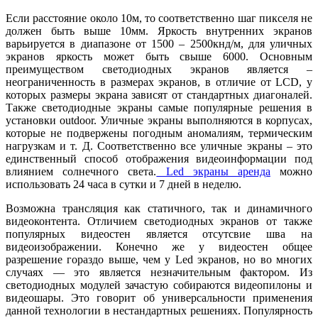
Если расстояние около 10м, то соответственно шаг пикселя не
должен быть выше 10мм. Яркость внутренних экранов
варьируется в диапазоне от 1500 – 2500кнд/м, для уличных
экранов яркость может быть свыше 6000. Основным
преимуществом светодиодных экранов является –
неограниченность в размерах экранов, в отличие от LCD, у
которых размеры экрана зависят от стандартных диагоналей.
Также светодиодные экраны самые популярные решения в
установки outdoor. Уличные экраны выполняются в корпусах,
которые не подвержены погодным аномалиям, термическим
нагрузкам и т. Д. Соответственно все уличные экраны – это
единственный способ отображения видеоинформации под
влиянием солнечного света.
Led экраны аренда
можно
использовать 24 часа в сутки и 7 дней в неделю.
Возможна трансляция как статичного, так и динамичного
видеоконтента. Отличием светодиодных экранов от также
популярных видеостен является отсутсвие шва на
видеоизображении. Конечно же у видеостен общее
разрешение гораздо выше, чем у Led экранов, но во многих
случаях — это является незначительным фактором. Из
светодиодных модулей зачастую собираются видеопилоны и
видеошары. Это говорит об универсальности применения
данной технологии в нестандартных решениях. Популярность