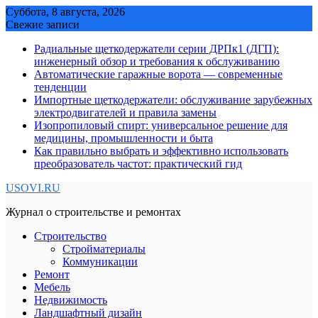
Skip
Суббота, 8 августа, 2026
to
Свежие записи
content
Радиальные щеткодержатели серии ДРПк1 (ДГП):
инженерный обзор и требования к обслуживанию
Автоматические гаражные ворота — современные
тенденции
Импортные щеткодержатели: обслуживание зарубежных
электродвигателей и правила замены
Изопропиловый спирт: универсальное решение для
медицины, промышленности и быта
Как правильно выбрать и эффективно использовать
преобразователь частот: практический гид
USOVI.RU
Журнал о строительстве и ремонтах
Строительство
Стройматериалы
Коммуникации
Ремонт
Мебель
Недвижимость
Ландшафтный дизайн