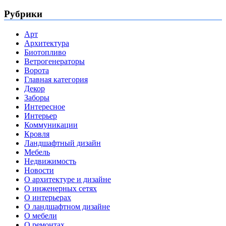
Рубрики
Арт
Архитектура
Биотопливо
Ветрогенераторы
Ворота
Главная категория
Декор
Заборы
Интересное
Интерьер
Коммуникации
Кровля
Ландшафтный дизайн
Мебель
Недвижимость
Новости
О архитектуре и дизайне
О инженерных сетях
О интерьерах
О ландшафтном дизайне
О мебели
О ремонтах