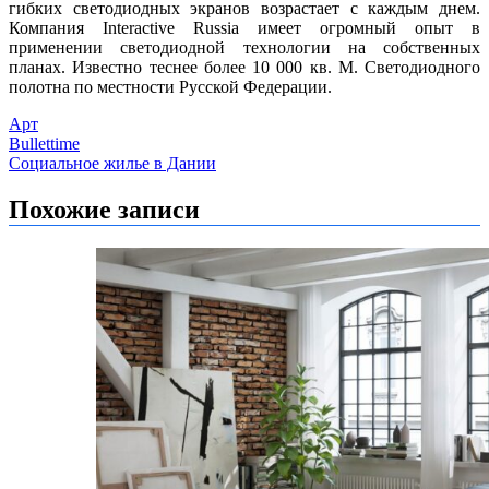
гибких светодиодных экранов возрастает с каждым днем.
Компания Interactive Russia имеет огромный опыт в
применении светодиодной технологии на собственных
планах. Известно теснее более 10 000 кв. М. Светодиодного
полотна по местности Русской Федерации.
Арт
Навигация
Bullettime
Социальное жилье в Дании
по
записям
Похожие записи