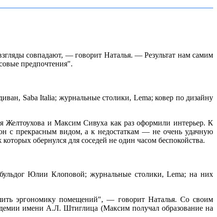
 взгляды совпадают, — говорит Наталья. — Результат нам самим
совые предпочтения".
 диван, Saba Italia; журнальные столики, Lema; ковер по дизайну
ья Желтоухова и Максим Сивуха как раз оформили интерьер. К
он с прекрасным видом, а к недостаткам — не очень удачную
которых обернулся для соседей не один часом беспокойства.
ий бульдог Юлии Клоповой; журнальные столики, Lema; на них
шить эргономику помещений", — говорит Наталья. Со своим
демии имени А.Л. Штиглица (Максим получал образование на