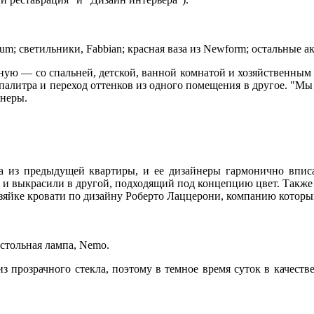
traum; светильники, Fabbian; красная ваза из Newform; остальные 
ную — со спальней, детской, ванной комнатой и хозяйственным
 палитра и переход оттенков из одного помещения в другое. "Мы 
йнеры.
а из предыдущей квартиры, и ее дизайнеры гармонично вписа
ли и выкрасили в другой, подходящий под концепцию цвет. Такж
озяйке кровати по дизайну Роберто Лаццерони, компанию котор
стольная лампа, Nemo.
из прозрачного стекла, поэтому в темное время суток в качеств