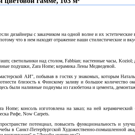
 цветовой гамме, 103 м²
, если дизайнеры с заказчиком на одной волне и их эстетические
 потому что в нем находят
отражение наши стилистические и вку
traum; светильники над столом, Fabbian; настенные часы, Koziol;
тивные подушки, Zara Home; керамика Лены Медведевой.
мастерской АИ", побывав в гостях у знакомых, которым Натал
тнести близость к Финскому заливу и большое количество ок
есь были наливные подиумы из газобетона и цемента, демонтаж 
Zara Home; консоль изготовлена на заказ; на ней керамическ
ска Рифе, Now Carpets.
пространстве потенциал, повысить функциональность и улуч
 учебы в Санкт-Петербургской Художественно-помышленной ака
и реставрация" и "Дизайн интерьера").