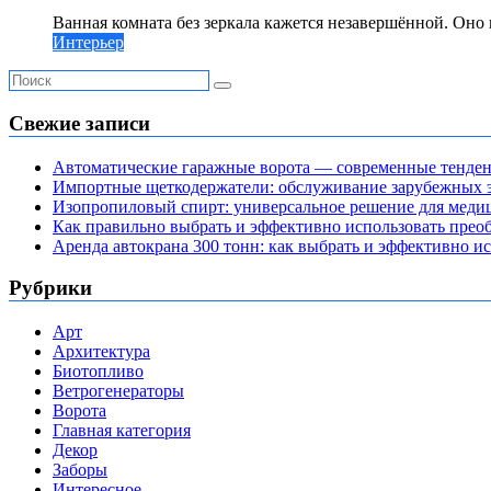
Ванная комната без зеркала кажется незавершённой. Оно н
Интерьер
Свежие записи
Автоматические гаражные ворота — современные тенде
Импортные щеткодержатели: обслуживание зарубежных э
Изопропиловый спирт: универсальное решение для мед
Как правильно выбрать и эффективно использовать преоб
Аренда автокрана 300 тонн: как выбрать и эффективно 
Рубрики
Арт
Архитектура
Биотопливо
Ветрогенераторы
Ворота
Главная категория
Декор
Заборы
Интересное