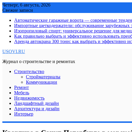
Skip
Четверг, 6 августа, 2026
to
Свежие записи
content
Автоматические гаражные ворота — современные тенде
Импортные щеткодержатели: обслуживание зарубежных э
Изопропиловый спирт: универсальное решение для мед
Как правильно выбрать и эффективно использовать преоб
Аренда автокрана 300 тонн: как выбрать и эффективно 
USOVI.RU
Журнал о строительстве и ремонтах
Строительство
Стройматериалы
Коммуникации
Ремонт
Мебель
Недвижимость
Ландшафтный дизайн
Архитектура и дизайн
Интерьер