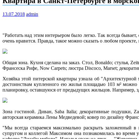
Квартира в Санкт-Петербурге в морской
13.07.2018
admin
"Работать над этим интерьером было легко. Так всегда бывает
очень нравится. Правда, такое можно сказать о любом проекте,
Общая зона. Кухня сделана на заказ. Стол, Bonaldo; стулья, Zei
Франсеска Рифе, Now Carpets; люстра Discoco, Marset; декора
Хозяйка этой питерской квартиры узнала об "Архитектурной 
достоинствам купленного ею жилья площадью 103 м² можно о
планировку, оставшуюся от предыдущих жильцов. Например, зд
Зона гостиной. Диван, Saba Italia; декоративные подушки, 
авторская керамика Лены Медведевой; ковер по дизайну Франсе
"Мы всегда стараемся максимально раскрыть заложенный в 
супругом и коллегой Максимом она познакомилась во время
кафедре "Дизайн мебели", Наталья сразу на двух — "Живопись 